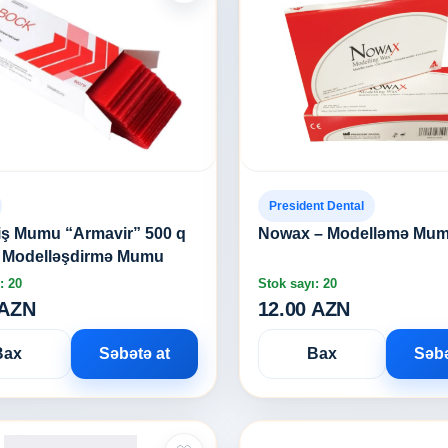
President Dental
iş Mumu “Armavir” 500 q
Nowax – Modelləmə Mu
s Modelləşdirmə Mumu
: 20
Stok sayı: 20
 AZN
12.00 AZN
Bax
Səbətə at
Bax
Səbə