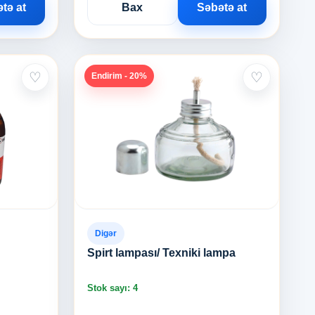
tə at
Bax
Səbətə at
♡
♡
Endirim - 20%
Digər
Spirt lampası/ Texniki lampa
Stok sayı: 4