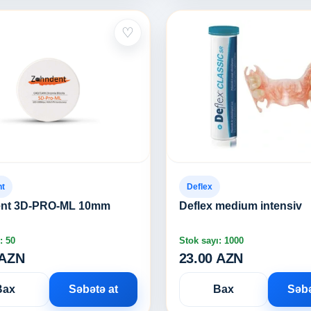
♡
nt
Deflex
nt 3D-PRO-ML 10mm
Deflex medium intensiv
: 50
Stok sayı: 1000
 AZN
23.00 AZN
Bax
Səbətə at
Bax
Səbə