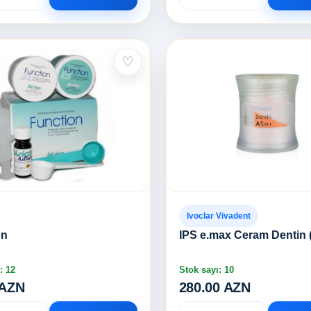
♡
Ivoclar Vivadent
on
IPS e.max Ceram Dentin 
: 12
Stok sayı: 10
 AZN
280.00 AZN