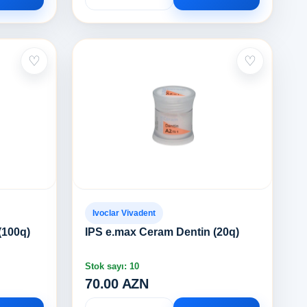
♡
♡
Ivoclar Vivadent
(100q)
IPS e.max Ceram Dentin (20q)
Stok sayı: 10
70.00 AZN