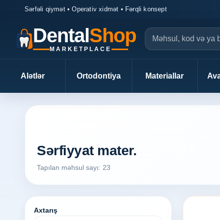
Sərfəli qiymət • Operativ xidmət • Fərqli konsept
Dental
Shop
MARKETPLACE
Alətlər
Ortodontiya
Materiallar
Ava
DentalShop axtarış
Sərfiyyat mater.
Tapılan məhsul sayı: 23
Axtarış