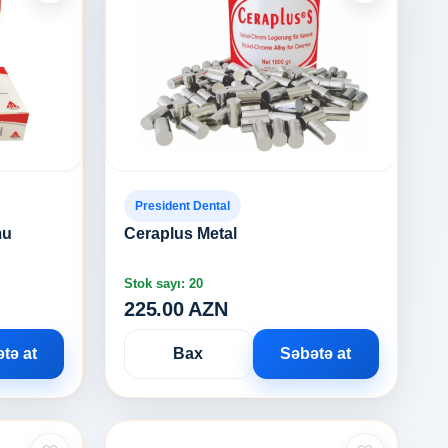
President Dental
mu
Ceraplus Metal
Stok sayı: 20
225.00 AZN
tə at
Bax
Səbətə at