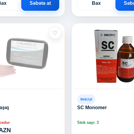
Bax
Səbətə at
Bax
Səbə
♡
Imicryl
aşıq
SC Monomer
oxdur
Stok sayı: 3
 AZN