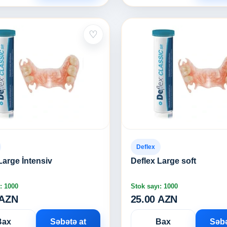
♡
Deflex
Large İntensiv
Deflex Large soft
: 1000
Stok sayı: 1000
 AZN
25.00 AZN
Bax
Səbətə at
Bax
Səbə