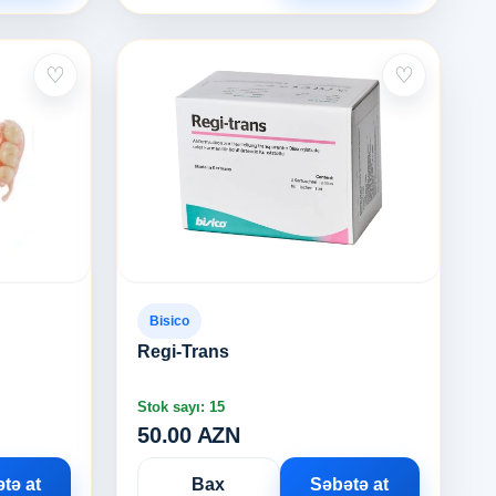
♡
♡
Bisico
Regi-Trans
Stok sayı: 15
50.00 AZN
tə at
Bax
Səbətə at