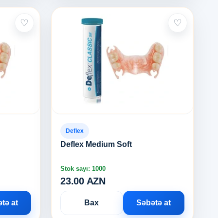
♡
♡
Deflex
Deflex Medium Soft
Stok sayı: 1000
23.00 AZN
tə at
Bax
Səbətə at