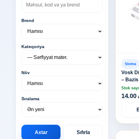
Brend
Kateqoriya
Stoma
Vosk D
Növ
– Bazi
Stok sayı
14.00
Sıralama
Axtar
Sıfırla