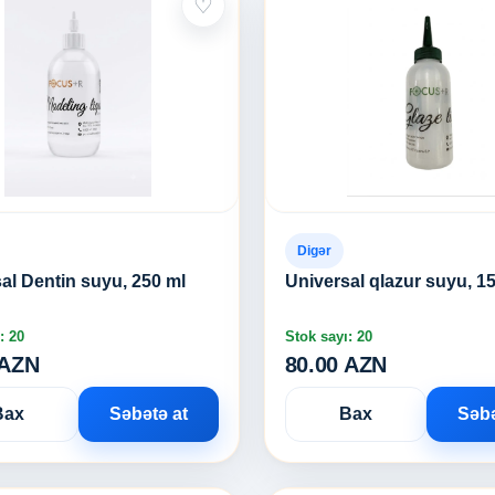
♡
Digər
al Dentin suyu, 250 ml
Universal qlazur suyu, 1
: 20
Stok sayı: 20
 AZN
80.00 AZN
Bax
Səbətə at
Bax
Səbə