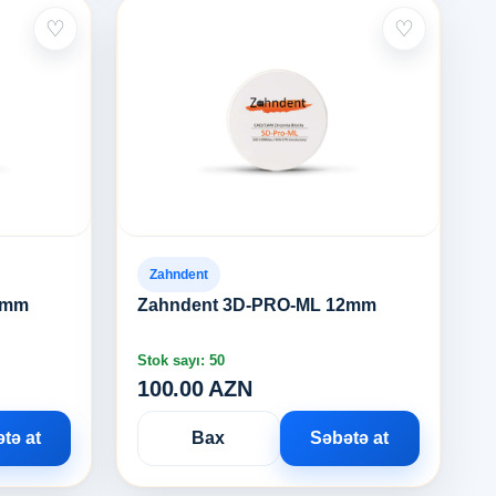
♡
♡
Zahndent
4mm
Zahndent 3D-PRO-ML 12mm
Stok sayı: 50
100.00 AZN
tə at
Bax
Səbətə at