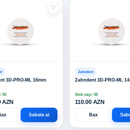
♡
nt
Zahndent
nt 3D-PRO-ML 16mm
Zahndent 3D-PRO-ML 1
: 50
Stok sayı: 50
0 AZN
110.00 AZN
Bax
Səbətə at
Bax
Səbə