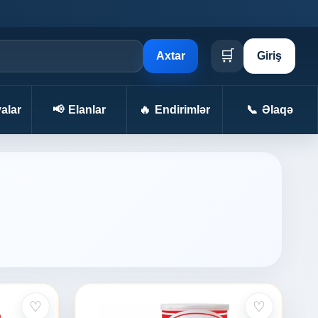
🛒
Axtar
Giriş
alar
📢
Elanlar
🔥
Endirimlər
📞
Əlaqə
♡
♡