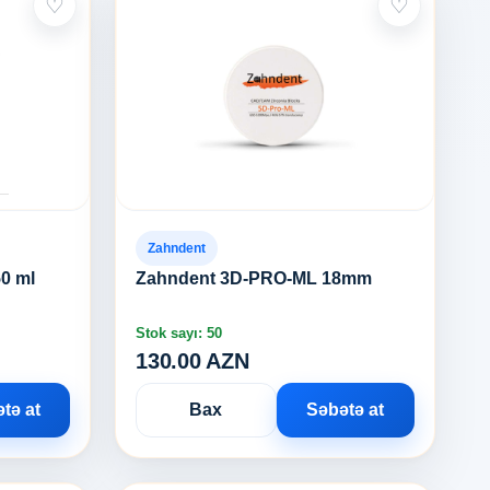
♡
♡
Zahndent
50 ml
Zahndent 3D-PRO-ML 18mm
Stok sayı: 50
130.00 AZN
tə at
Bax
Səbətə at