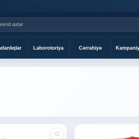
danlıqlar
Laborotoriya
Cərrahiyə
Kampaniy
♡