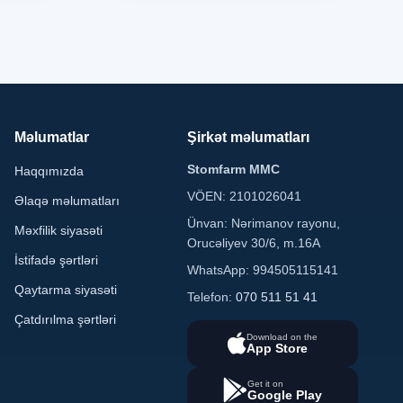
Məlumatlar
Şirkət məlumatları
Stomfarm MMC
Haqqımızda
VÖEN: 2101026041
Əlaqə məlumatları
Ünvan: Nərimanov rayonu,
Məxfilik siyasəti
Orucəliyev 30/6, m.16A
İstifadə şərtləri
WhatsApp: 994505115141
Qaytarma siyasəti
Telefon:
070 511 51 41
Çatdırılma şərtləri
Download on the
App Store
Get it on
Google Play