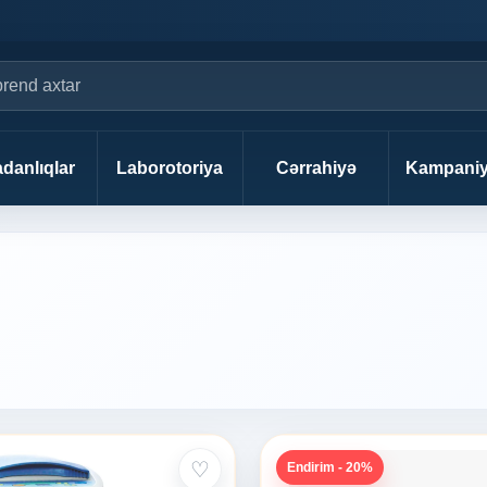
danlıqlar
Laborotoriya
Cərrahiyə
Kampaniy
♡
Endirim - 20%