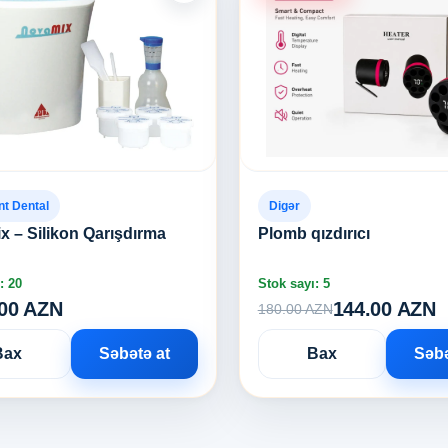
nt Dental
Digər
 – Silikon Qarışdırma
Plomb qızdırıcı
: 20
Stok sayı: 5
.00 AZN
144.00 AZN
180.00 AZN
Bax
Səbətə at
Bax
Səbə