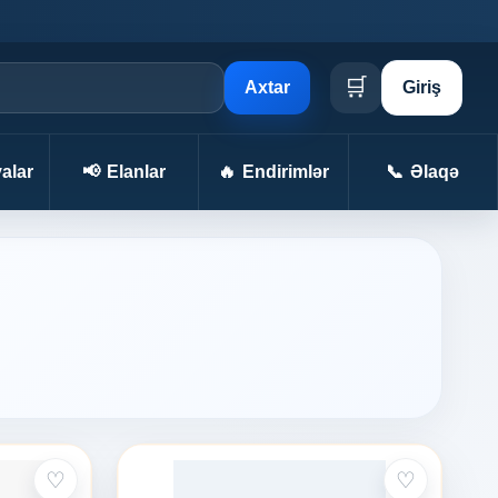
🛒
Axtar
Giriş
alar
📢
Elanlar
🔥
Endirimlər
📞
Əlaqə
♡
♡