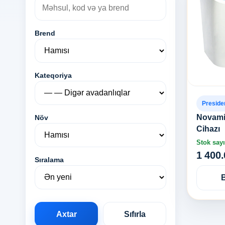
Brend
Kateqoriya
Preside
Novamix
Növ
Cihazı
Stok sayı
1 400
Sıralama
Axtar
Sıfırla