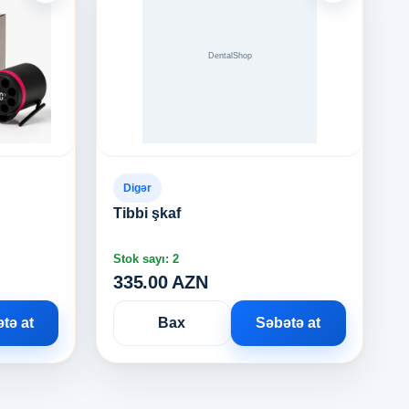
Digər
Tibbi şkaf
Stok sayı: 2
335.00 AZN
tə at
Bax
Səbətə at