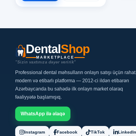
Dental
Shop
MARKETPLACE
"Sizin vaxtınıza dəyər veririk"
Professional dental məhsulların onlayn satışı üçün rahat
modern və etibarlı platforma — 2012-ci ildən etibarən
Azərbaycanda bu sahədə ilk onlayn market olaraq
fəaliyyətə başlamışıq.
WhatsApp ilə əlaqə
Instagram
Facebook
TikTok
LinkedI