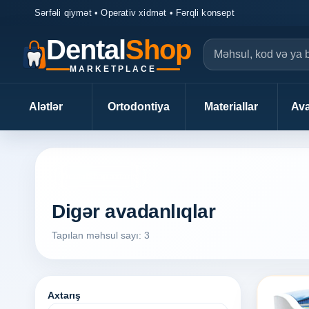
Sərfəli qiymət • Operativ xidmət • Fərqli konsept
Dental
Shop
MARKETPLACE
Alətlər
Ortodontiya
Materiallar
Ava
DentalShop axtarış
Digər avadanlıqlar
Tapılan məhsul sayı: 3
Axtarış