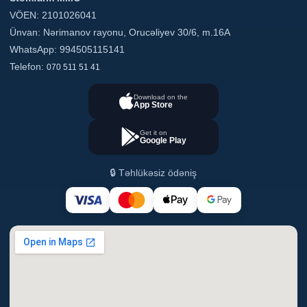
VÖEN: 2101026041
Ünvan: Nərimanov rayonu, Orucəliyev 30/6, m.16A
WhatsApp: 994505115141
Telefon:
070 511 51 41
Download on the
App Store
Get it on
Google Play
🔒 Təhlükəsiz ödəniş