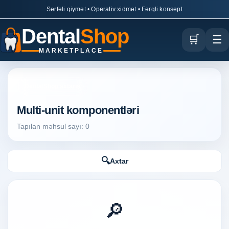
Sərfəli qiymət • Operativ xidmət • Fərqli konsept
Dental
Shop
🛒
☰
MARKETPLACE
DentalShop axtarış
Multi-unit komponentləri
Tapılan məhsul sayı: 0
🔍
Axtar
🔎