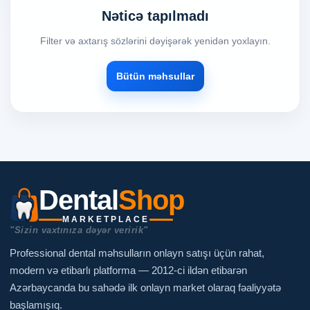
Nəticə tapılmadı
Filter və axtarış sözlərini dəyişərək yenidən yoxlayın.
Bütün məhsullar
Dental
Shop
MARKETPLACE
"Sizin vaxtınıza dəyər veririk"
Professional dental məhsulların onlayn satışı üçün rahat,
modern və etibarlı platforma — 2012-ci ildən etibarən
Azərbaycanda bu sahədə ilk onlayn market olaraq fəaliyyətə
başlamışıq.