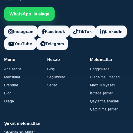
WhatsApp ilə əlaqə
Instagram
Facebook
TikTok
LinkedIn
YouTube
Telegram
Menu
Hesab
Məlumatlar
Ana səhifə
Giriş
Haqqımızda
Məhsullar
Seçilmişlər
Əlaqə məlumatları
Brendlər
Səbət
Məxfilik siyasəti
Blog
İstifadə şərtləri
Əlaqə
Qaytarma siyasəti
Çatdırılma şərtləri
Şirkət məlumatları
Stomfarm MMC