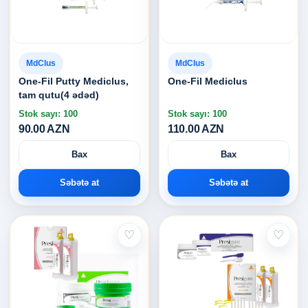
MdClus
MdClus
One-Fil Putty Mediclus,
One-Fil Mediclus
tam qutu(4 ədəd)
Stok sayı: 100
Stok sayı: 100
90.00 AZN
110.00 AZN
Bax
Bax
Səbətə at
Səbətə at
♡
♡