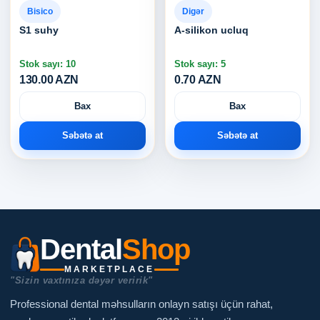
Bisico
Digər
S1 suhy
A-silikon ucluq
Stok sayı: 10
Stok sayı: 5
130.00 AZN
0.70 AZN
Bax
Bax
Səbətə at
Səbətə at
Dental
Shop
MARKETPLACE
"Sizin vaxtınıza dəyər veririk"
Professional dental məhsulların onlayn satışı üçün rahat,