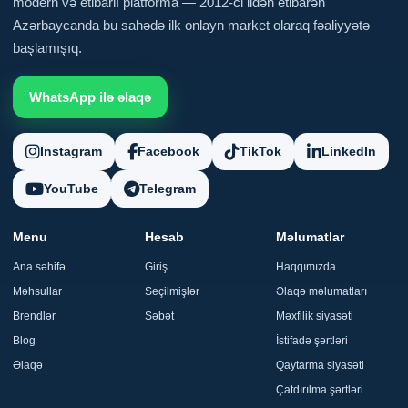
modern və etibarlı platforma — 2012-ci ildən etibarən
Azərbaycanda bu sahədə ilk onlayn market olaraq fəaliyyətə
başlamışıq.
WhatsApp ilə əlaqə
Instagram
Facebook
TikTok
LinkedIn
YouTube
Telegram
Menu
Hesab
Məlumatlar
Ana səhifə
Giriş
Haqqımızda
Məhsullar
Seçilmişlər
Əlaqə məlumatları
Brendlər
Səbət
Məxfilik siyasəti
Blog
İstifadə şərtləri
Əlaqə
Qaytarma siyasəti
Çatdırılma şərtləri