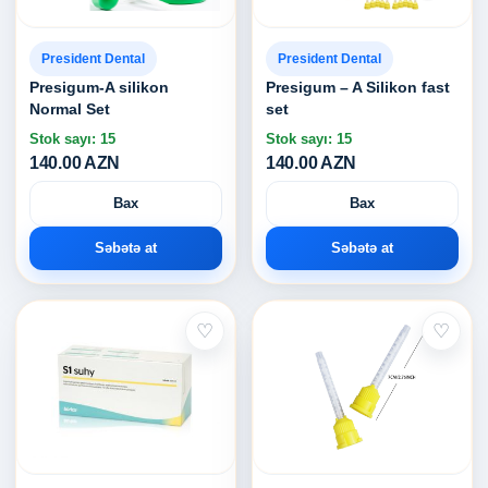
President Dental
President Dental
Presigum-A silikon
Presigum – A Silikon fast
Normal Set
set
Stok sayı: 15
Stok sayı: 15
140.00 AZN
140.00 AZN
Bax
Bax
Səbətə at
Səbətə at
♡
♡