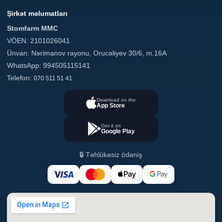
Şirkət məlumatları
Stomfarm MMC
VÖEN: 2101026041
Ünvan: Nərimanov rayonu, Orucəliyev 30/6, m.16A
WhatsApp: 994505115141
Telefon:
070 511 51 41
Download on the
App Store
Get it on
Google Play
🔒 Təhlükəsiz ödəniş