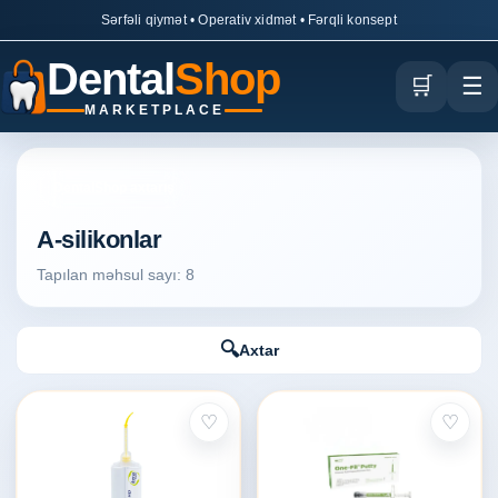
Sərfəli qiymət • Operativ xidmət • Fərqli konsept
Dental
Shop
🛒
☰
MARKETPLACE
DentalShop axtarış
A-silikonlar
Tapılan məhsul sayı: 8
🔍
Axtar
♡
♡