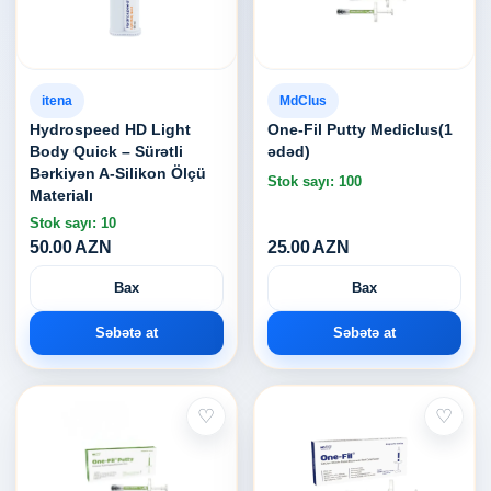
itena
MdClus
Hydrospeed HD Light
One-Fil Putty Mediclus(1
Body Quick – Sürətli
ədəd)
Bərkiyən A-Silikon Ölçü
Stok sayı: 100
Materialı
Stok sayı: 10
50.00 AZN
25.00 AZN
Bax
Bax
Səbətə at
Səbətə at
♡
♡