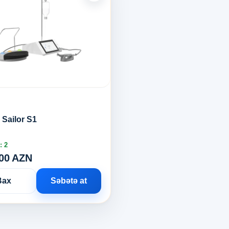
Sailor S1
: 2
.00 AZN
Bax
Səbətə at