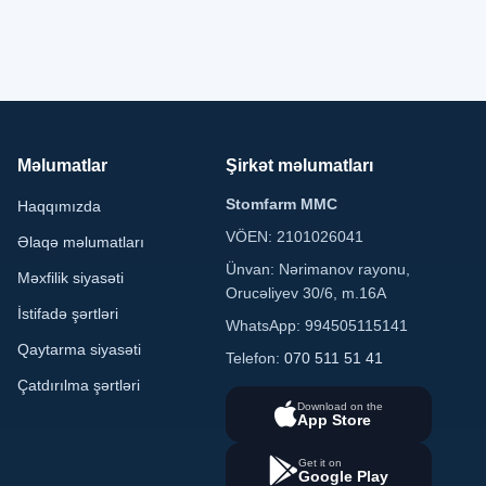
Məlumatlar
Şirkət məlumatları
Stomfarm MMC
Haqqımızda
VÖEN: 2101026041
Əlaqə məlumatları
Ünvan: Nərimanov rayonu,
Məxfilik siyasəti
Orucəliyev 30/6, m.16A
İstifadə şərtləri
WhatsApp: 994505115141
Qaytarma siyasəti
Telefon:
070 511 51 41
Çatdırılma şərtləri
Download on the
App Store
Get it on
Google Play