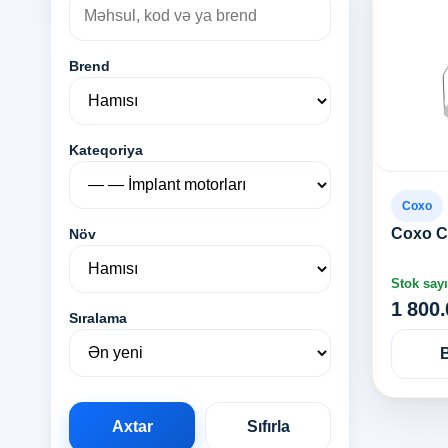
Brend
Kateqoriya
Coxo
Coxo C 
Növ
Stok sayı
1 800
Sıralama
Axtar
Sıfırla