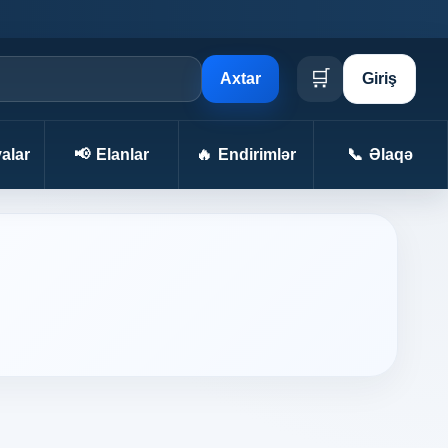
🛒
Axtar
Giriş
alar
📢
Elanlar
🔥
Endirimlər
📞
Əlaqə