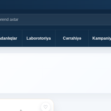
danlıqlar
Laborotoriya
Cərrahiyə
Kampaniy
♡