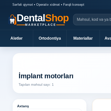
Sərfəli qiymət • Operativ xidmət • Fərqli konsept
Dental
Shop
MARKETPLACE
Alətlər
Ortodontiya
Materiallar
Ava
DentalShop axtarış
İmplant motorları
Tapılan məhsul sayı: 1
Axtarış