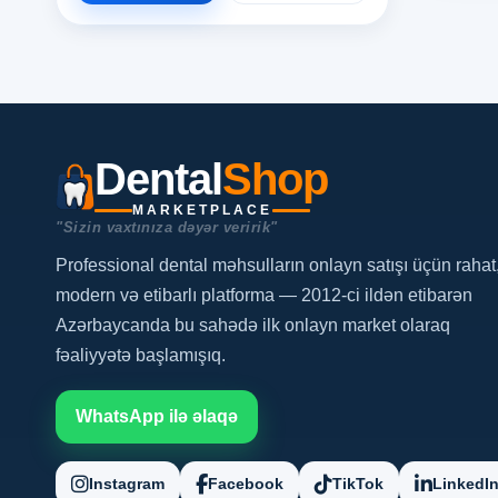
Dental
Shop
MARKETPLACE
"Sizin vaxtınıza dəyər veririk"
Professional dental məhsulların onlayn satışı üçün rahat
modern və etibarlı platforma — 2012-ci ildən etibarən
Azərbaycanda bu sahədə ilk onlayn market olaraq
fəaliyyətə başlamışıq.
WhatsApp ilə əlaqə
Instagram
Facebook
TikTok
LinkedI