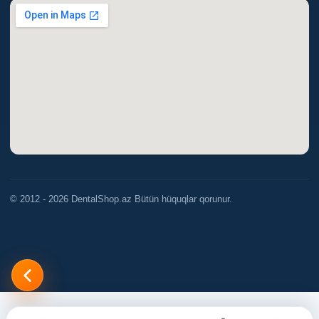
© 2012 - 2026 DentalShop.az Bütün hüquqlar qorunur.