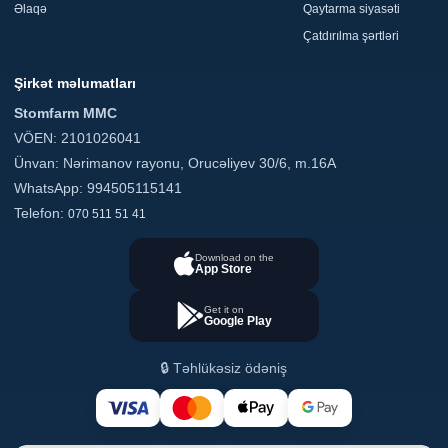
Əlaqə
Qaytarma siyasəti
Çatdırılma şərtləri
Şirkət məlumatları
Stomfarm MMC
VÖEN: 2101026041
Ünvan: Nərimanov rayonu, Orucəliyev 30/6, m.16A
WhatsApp: 994505115141
Telefon:
070 511 51 41
Download on the
App Store
Get it on
Google Play
🔒 Təhlükəsiz ödəniş