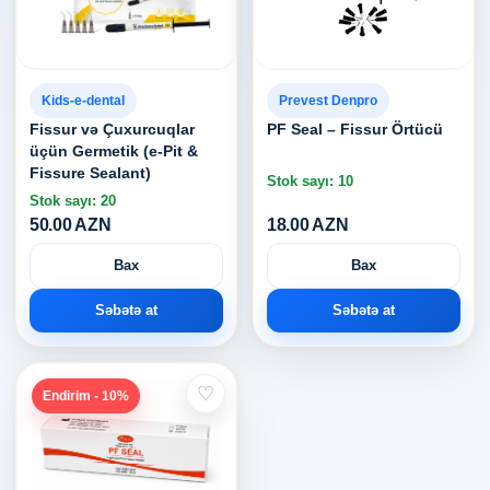
Kids-e-dental
Prevest Denpro
Fissur və Çuxurcuqlar
PF Seal – Fissur Örtücü
üçün Germetik (e-Pit &
Fissure Sealant)
Stok sayı: 10
Stok sayı: 20
50.00 AZN
18.00 AZN
Bax
Bax
Səbətə at
Səbətə at
♡
Endirim - 10%