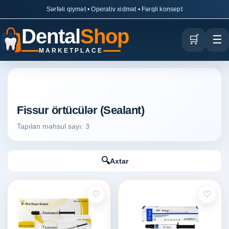
Sərfəli qiymət • Operativ xidmət • Fərqli konsept
Dental
Shop
🛒
☰
MARKETPLACE
DentalShop axtarış
Fissur örtücülər (Sealant)
Tapılan məhsul sayı: 3
🔍
Axtar
♡
♡