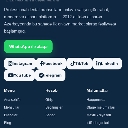
"Sizin vaxtınıza dəyər veririk"
Professional dental məhsulların onlayn satışı üçün rahat,
modern və etibarlı platforma — 2012-ci ildən etibarən
Azərbaycanda bu sahədə ilk onlayn market olaraq fəaliyyətə
başlamışıq.
WhatsApp ilə əlaqə
Instagram
Facebook
TikTok
LinkedIn
YouTube
Telegram
Menu
Hesab
Məlumatlar
Ana səhifə
Giriş
Haqqımızda
Məhsullar
Seçilmişlər
Əlaqə məlumatları
Brendlər
Səbət
Məxfilik siyasəti
Blog
İstifadə şərtləri