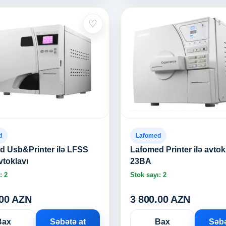
♡
d
Lafomed
d Usb&Printer ilə LFSS
Lafomed Printer ilə avto
toklavı
23BA
: 2
Stok sayı: 2
.00 AZN
3 800.00 AZN
Bax
Səbətə at
Bax
Səbə