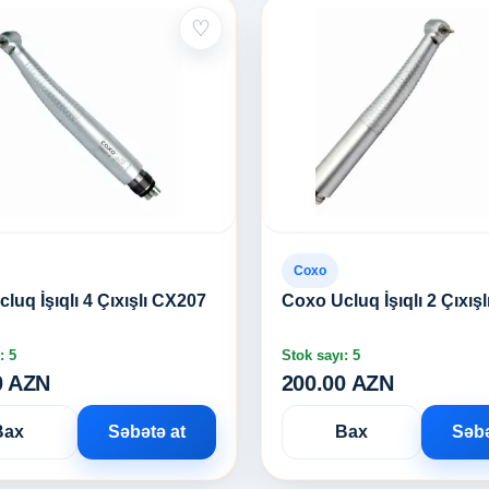
♡
Coxo
luq İşıqlı 4 Çıxışlı CX207
Coxo Ucluq İşıqlı 2 Çıxış
: 5
Stok sayı: 5
0 AZN
200.00 AZN
Bax
Səbətə at
Bax
Səbə