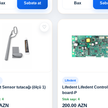
Bax
Səbətə at
Bax
Səbə
♡
Lifedent
t Sensor tutacağı (ölçü 1)
Lifedent Lifedent Contro
board-P
: 4
Stok sayı: 4
 AZN
200.00 AZN