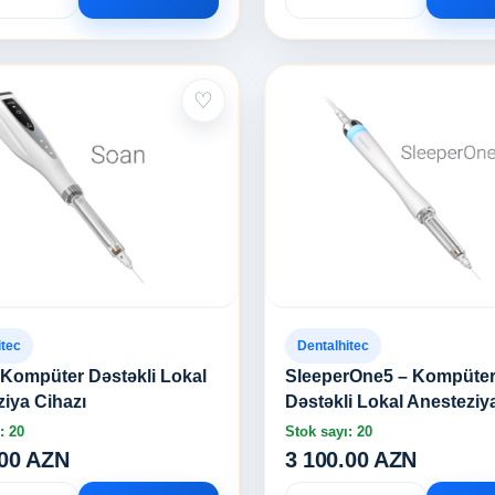
♡
itec
Dentalhitec
Kompüter Dəstəkli Lokal
SleeperOne5 – Kompüte
iya Cihazı
Dəstəkli Lokal Anesteziy
: 20
Stok sayı: 20
.00 AZN
3 100.00 AZN