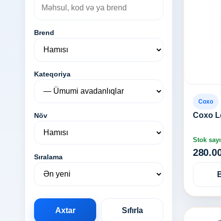
Brend
Kateqoriya
Coxo
Coxo Le
Növ
Stok sayı
280.0
Sıralama
Axtar
Sıfırla