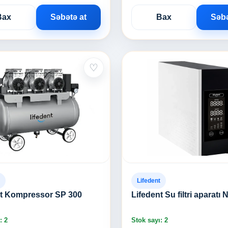
Bax
Səbətə at
Bax
Səbə
♡
Lifedent
nt Kompressor SP 300
Lifedent Su filtri aparatı 
: 2
Stok sayı: 2