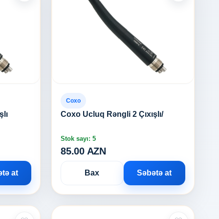
Coxo
şlı
Coxo Ucluq Rəngli 2 Çıxışlı/
Stok sayı: 5
85.00 AZN
tə at
Bax
Səbətə at