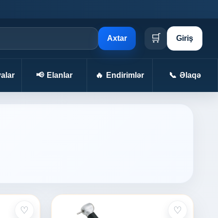
🛒
Axtar
Giriş
alar
📢
Elanlar
🔥
Endirimlər
📞
Əlaqə
♡
♡