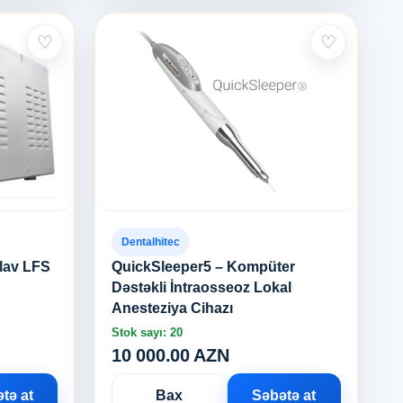
♡
♡
Dentalhitec
klav LFS
QuickSleeper5 – Kompüter
Dəstəkli İntraosseoz Lokal
Anesteziya Cihazı
Stok sayı: 20
10 000.00 AZN
tə at
Bax
Səbətə at