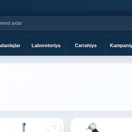
danlıqlar
Laborotoriya
Cərrahiyə
Kampaniy
♡