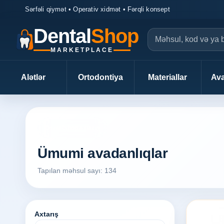
Sərfəli qiymət • Operativ xidmət • Fərqli konsept
Dental
Shop
MARKETPLACE
Alətlər
Ortodontiya
Materiallar
Ava
DentalShop axtarış
Ümumi avadanlıqlar
Tapılan məhsul sayı: 134
Axtarış