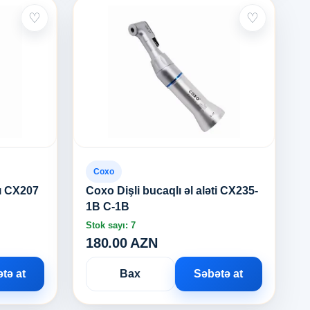
♡
♡
Coxo
lı CX207
Coxo Dişli bucaqlı əl aləti CX235-
1B C-1B
Stok sayı: 7
180.00 AZN
tə at
Bax
Səbətə at