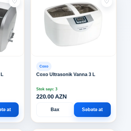
♡
♡
Coxo
 L
Coxo Ultrasonik Vanna 3 L
Stok sayı: 3
220.00 AZN
tə at
Bax
Səbətə at