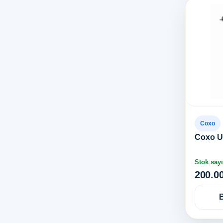
Coxo
Coxo Uc
Stok sayı
200.0