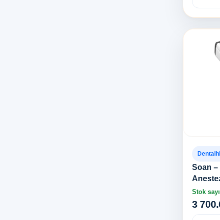
Dentalh
Soan – 
Anestez
Stok sayı
3 700