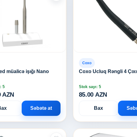
Coxo
d müalicə işığı Nano
Coxo Ucluq Rəngli 4 Çıxı
: 5
Stok sayı: 5
0 AZN
85.00 AZN
Bax
Səbətə at
Bax
Səbə