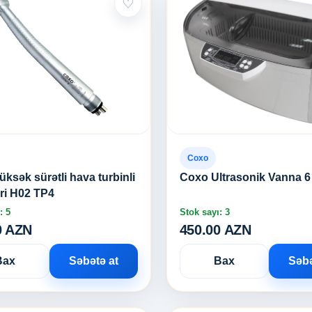
♡
Coxo
ksək sürətli hava turbinli
Coxo Ultrasonik Vanna 6
əri H02 TP4
: 5
Stok sayı: 3
0 AZN
450.00 AZN
Bax
Səbətə at
Bax
Səbə