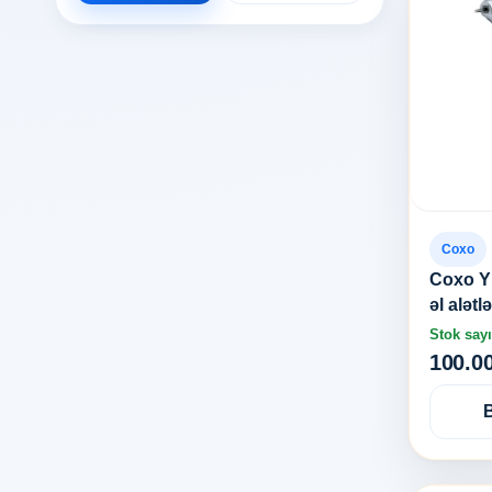
Coxo
Coxo Yü
əl alətl
Stok sayı
100.0