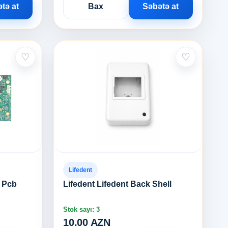
tə at
Bax
Səbətə at
♡
♡
Lifedent
l Pcb
Lifedent Lifedent Back Shell
Stok sayı: 3
10.00 AZN