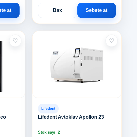
tə at
Bax
Səbətə at
♡
♡
Lifedent
Neo
Lifedent Avtoklav Apollon 23
Stok sayı: 2