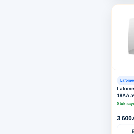
Lafome
Lafome
18AA av
Stok sayı
3 600