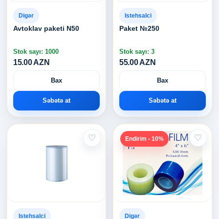
Digər
Istehsalci
Avtoklav paketi N50
Paket №250
Stok sayı: 1000
Stok sayı: 3
15.00 AZN
55.00 AZN
Bax
Bax
Səbətə at
Səbətə at
♡
♡
Endirim - 10%
Istehsalci
Digər