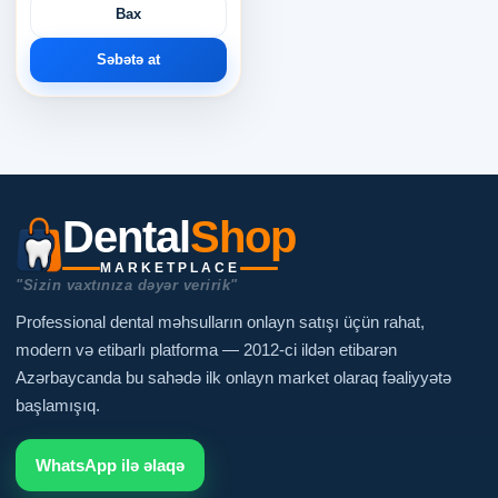
Bax
Səbətə at
Dental
Shop
MARKETPLACE
"Sizin vaxtınıza dəyər veririk"
Professional dental məhsulların onlayn satışı üçün rahat,
modern və etibarlı platforma — 2012-ci ildən etibarən
Azərbaycanda bu sahədə ilk onlayn market olaraq fəaliyyətə
başlamışıq.
WhatsApp ilə əlaqə