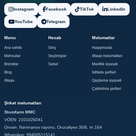
Instagram
Facebook
TikTok
LinkedIn
YouTube
Telegram
Menu
Hesab
Məlumatlar
Ana səhifə
Giriş
Haqqımızda
Məhsullar
Seçilmişlər
Əlaqə məlumatları
Brendlər
Səbət
Məxfilik siyasəti
Blog
İstifadə şərtləri
Əlaqə
Qaytarma siyasəti
Çatdırılma şərtləri
Şirkət məlumatları
Stomfarm MMC
VÖEN: 2101026041
Ünvan: Nərimanov rayonu, Orucəliyev 30/6, m.16A
WhatsApp: 994505115141