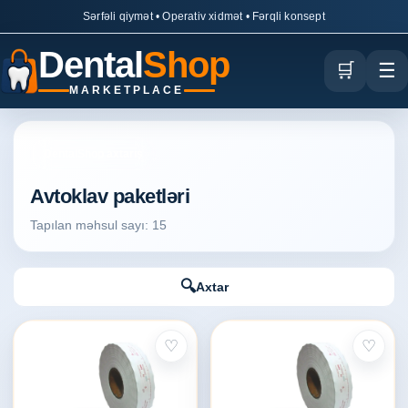
Sərfəli qiymət • Operativ xidmət • Fərqli konsept
Dental
Shop
🛒
☰
MARKETPLACE
DentalShop axtarış
Avtoklav paketləri
Tapılan məhsul sayı: 15
🔍
Axtar
♡
♡