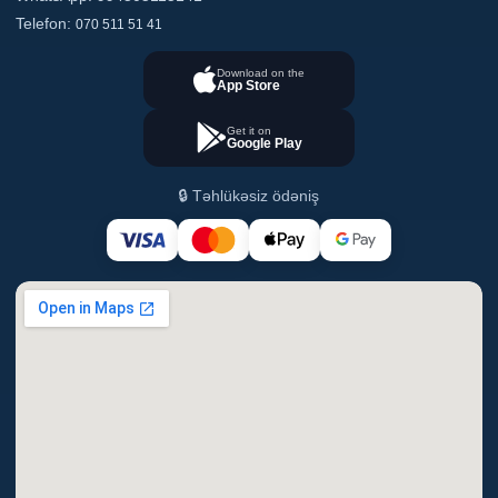
Telefon:
070 511 51 41
Download on the
App Store
Get it on
Google Play
🔒 Təhlükəsiz ödəniş