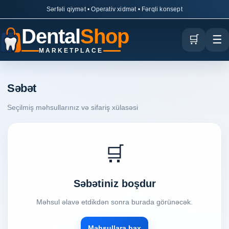
Sərfəli qiymət • Operativ xidmət • Fərqli konsept
Dental
Shop
🛒
☰
MARKETPLACE
Səbət
Seçilmiş məhsullarınız və sifariş xülasəsi
🛒
Səbətiniz boşdur
Məhsul əlavə etdikdən sonra burada görünəcək.
Məhsullara bax