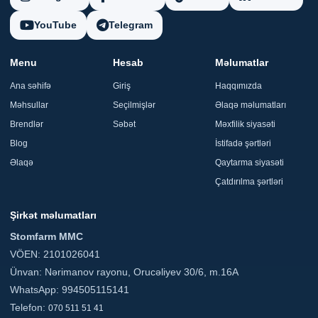
YouTube
Telegram
Menu
Hesab
Məlumatlar
Ana səhifə
Giriş
Haqqımızda
Məhsullar
Seçilmişlər
Əlaqə məlumatları
Brendlər
Səbət
Məxfilik siyasəti
Blog
İstifadə şərtləri
Əlaqə
Qaytarma siyasəti
Çatdırılma şərtləri
Şirkət məlumatları
Stomfarm MMC
VÖEN: 2101026041
Ünvan: Nərimanov rayonu, Orucəliyev 30/6, m.16A
WhatsApp: 994505115141
Telefon:
070 511 51 41