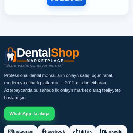
Dental
Shop
MARKETPLACE
"Sizin vaxtınıza dəyər veririk"
Professional dental məhsulların onlayn satışı üçün rahat,
modern və etibarlı platforma — 2012-ci ildən etibarən
Azərbaycanda bu sahədə ilk onlayn market olaraq fəaliyyətə
başlamışıq.
WhatsApp ilə əlaqə
Instagram
Facebook
TikTok
LinkedIn