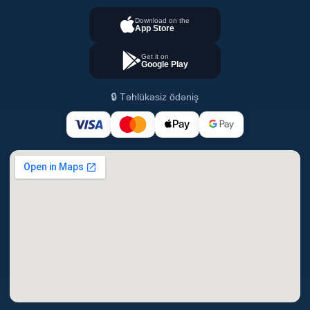
Download on the
App Store
Get it on
Google Play
🔒 Təhlükəsiz ödəniş