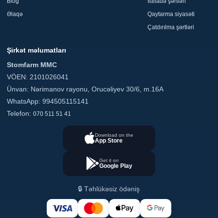
Blog
İstifadə şərtləri
Əlaqə
Qaytarma siyasəti
Çatdırılma şərtləri
Şirkət məlumatları
Stomfarm MMC
VÖEN: 2101026041
Ünvan: Nərimanov rayonu, Orucəliyev 30/6, m.16A
WhatsApp: 994505115141
Telefon:
070 511 51 41
Download on the
App Store
Get it on
Google Play
🔒 Təhlükəsiz ödəniş