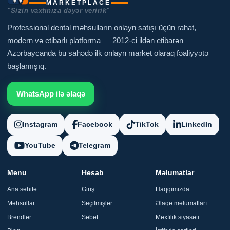
MARKETPLACE
"Sizin vaxtınıza dəyər veririk"
Professional dental məhsulların onlayn satışı üçün rahat,
modern və etibarlı platforma — 2012-ci ildən etibarən
Azərbaycanda bu sahədə ilk onlayn market olaraq fəaliyyətə
başlamışıq.
WhatsApp ilə əlaqə
Instagram
Facebook
TikTok
LinkedIn
YouTube
Telegram
Menu
Hesab
Məlumatlar
Ana səhifə
Giriş
Haqqımızda
Məhsullar
Seçilmişlər
Əlaqə məlumatları
Brendlər
Səbət
Məxfilik siyasəti