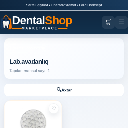
Sərfəli qiymət • Operativ xidmət • Fərqli konsept
Dental
Shop
🛒
☰
MARKETPLACE
DentalShop axtarış
Lab.avadanlıq
Tapılan məhsul sayı: 1
🔍
Axtar
♡