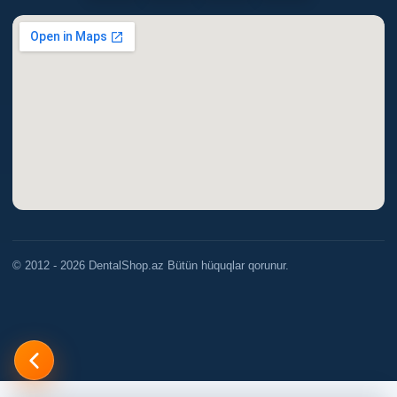
© 2012 - 2026 DentalShop.az Bütün hüquqlar qorunur.