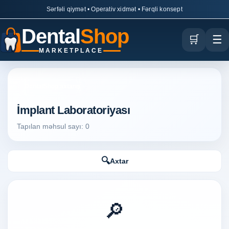
Sərfəli qiymət • Operativ xidmət • Fərqli konsept
Dental
Shop
🛒
☰
MARKETPLACE
DentalShop axtarış
İmplant Laboratoriyası
Tapılan məhsul sayı: 0
🔍
Axtar
🔎