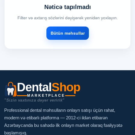
Nəticə tapılmadı
Filter və axtarış sözlərini dəyişərək yenidən yoxlayın.
Bütün məhsullar
Dental
Shop
MARKETPLACE
"Sizin vaxtınıza dəyər veririk"
Professional dental məhsulların onlayn satışı üçün rahat,
modern və etibarlı platforma — 2012-ci ildən etibarən
Azərbaycanda bu sahədə ilk onlayn market olaraq fəaliyyətə
başlamışıq.