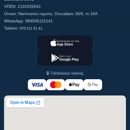
VÖEN: 2101026041
Ünvan: Nərimanov rayonu, Orucəliyev 30/6, m.16A
WhatsApp: 994505115141
Telefon:
070 511 51 41
Download on the
App Store
Get it on
Google Play
🔒 Təhlükəsiz ödəniş