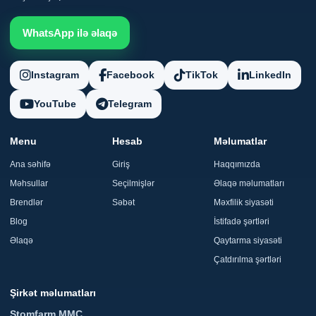
WhatsApp ilə əlaqə
Instagram
Facebook
TikTok
LinkedIn
YouTube
Telegram
Menu
Hesab
Məlumatlar
Ana səhifə
Giriş
Haqqımızda
Məhsullar
Seçilmişlər
Əlaqə məlumatları
Brendlər
Səbət
Məxfilik siyasəti
Blog
İstifadə şərtləri
Əlaqə
Qaytarma siyasəti
Çatdırılma şərtləri
Şirkət məlumatları
Stomfarm MMC