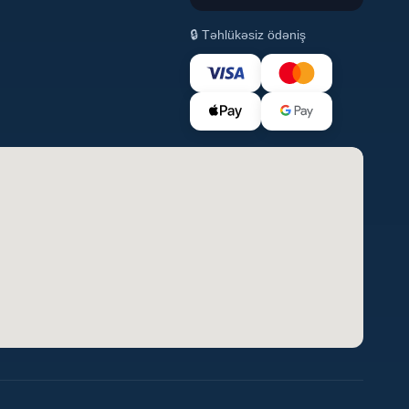
🔒 Təhlükəsiz ödəniş