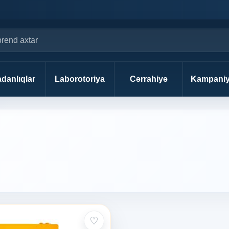
danlıqlar
Laborotoriya
Cərrahiyə
Kampaniy
♡