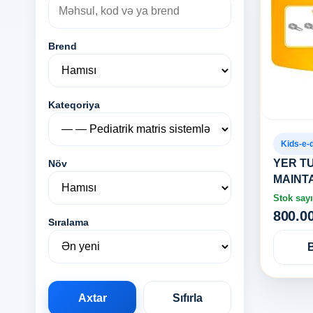
Brend
Kateqoriya
Kids-e-
YER T
Növ
MAINT
Stok sayı
800.0
Sıralama
Axtar
Sıfırla