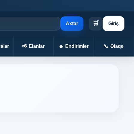
🛒
Axtar
Giriş
alar
📢
Elanlar
🔥
Endirimlər
📞
Əlaqə