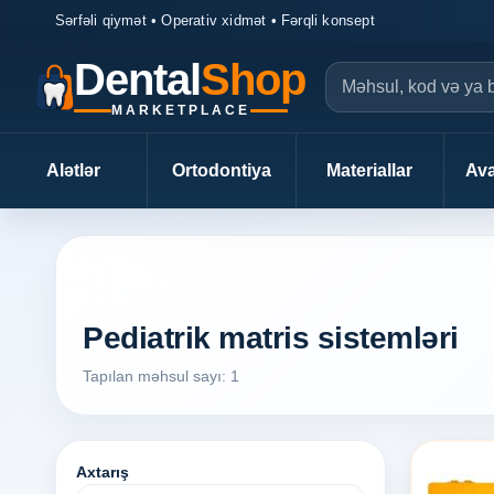
Sərfəli qiymət • Operativ xidmət • Fərqli konsept
Dental
Shop
MARKETPLACE
Alətlər
Ortodontiya
Materiallar
Ava
DentalShop axtarış
Pediatrik matris sistemləri
Tapılan məhsul sayı: 1
Axtarış