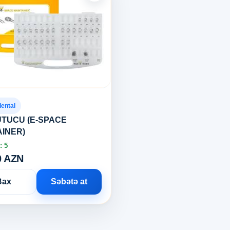
dental
UTUCU (E-SPACE
AINER)
: 5
0 AZN
Bax
Səbətə at