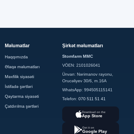
Məlumatlar
Şirkət məlumatları
Stomfarm MMC
Haqqımızda
VÖEN: 2101026041
Əlaqə məlumatları
Ünvan: Nərimanov rayonu,
Məxfilik siyasəti
Orucəliyev 30/6, m.16A
İstifadə şərtləri
WhatsApp: 994505115141
Qaytarma siyasəti
Telefon:
070 511 51 41
Çatdırılma şərtləri
Download on the
App Store
Get it on
Google Play