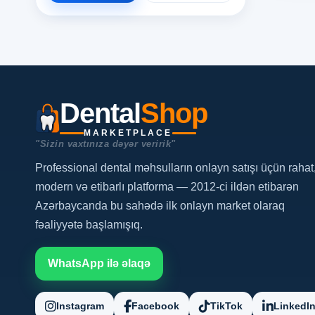
Dental
Shop
MARKETPLACE
"Sizin vaxtınıza dəyər veririk"
Professional dental məhsulların onlayn satışı üçün rahat
modern və etibarlı platforma — 2012-ci ildən etibarən
Azərbaycanda bu sahədə ilk onlayn market olaraq
fəaliyyətə başlamışıq.
WhatsApp ilə əlaqə
Instagram
Facebook
TikTok
LinkedI