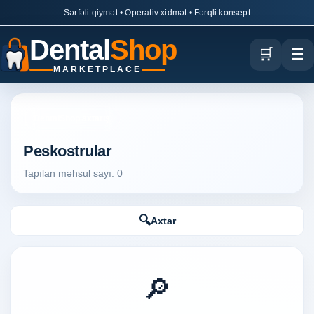
Sərfəli qiymət • Operativ xidmət • Fərqli konsept
Dental
Shop
🛒
☰
MARKETPLACE
DentalShop axtarış
Peskostrular
Tapılan məhsul sayı: 0
🔍
Axtar
🔎