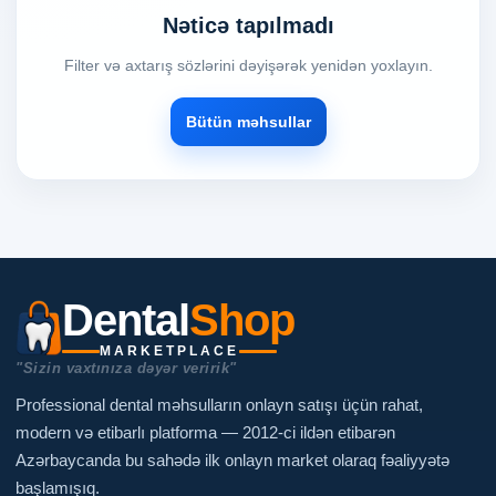
Nəticə tapılmadı
Filter və axtarış sözlərini dəyişərək yenidən yoxlayın.
Bütün məhsullar
Dental
Shop
MARKETPLACE
"Sizin vaxtınıza dəyər veririk"
Professional dental məhsulların onlayn satışı üçün rahat,
modern və etibarlı platforma — 2012-ci ildən etibarən
Azərbaycanda bu sahədə ilk onlayn market olaraq fəaliyyətə
başlamışıq.