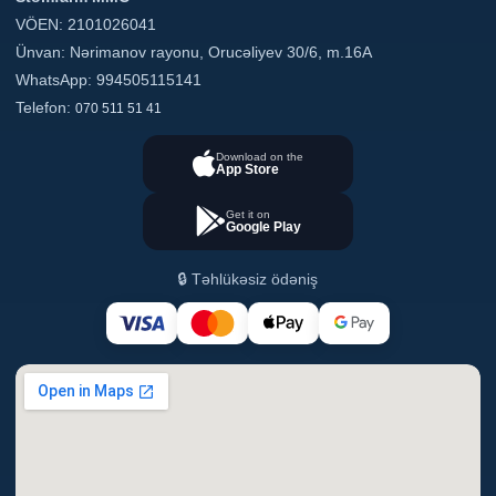
VÖEN: 2101026041
Ünvan: Nərimanov rayonu, Orucəliyev 30/6, m.16A
WhatsApp: 994505115141
Telefon:
070 511 51 41
Download on the
App Store
Get it on
Google Play
🔒 Təhlükəsiz ödəniş