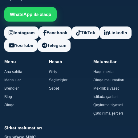
WhatsApp ilə əlaqə
Instagram
Facebook
TikTok
LinkedIn
YouTube
Telegram
Menu
Hesab
Məlumatlar
Ana səhifə
Giriş
Haqqımızda
Məhsullar
Seçilmişlər
Əlaqə məlumatları
Brendlər
Səbət
Məxfilik siyasəti
Blog
İstifadə şərtləri
Əlaqə
Qaytarma siyasəti
Çatdırılma şərtləri
Şirkət məlumatları
Stomfarm MMC