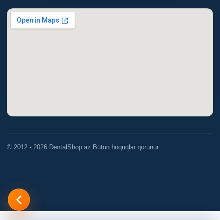
© 2012 - 2026 DentalShop.az Bütün hüquqlar qorunur.