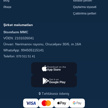
Blog
İstifadə şərtləri
Əlaqə
Qaytarma siyasəti
Çatdırılma şərtləri
Şirkət məlumatları
Stomfarm MMC
VÖEN: 2101026041
Ünvan: Nərimanov rayonu, Orucəliyev 30/6, m.16A
WhatsApp: 994505115141
Telefon:
070 511 51 41
Download on the
App Store
Get it on
Google Play
🔒 Təhlükəsiz ödəniş