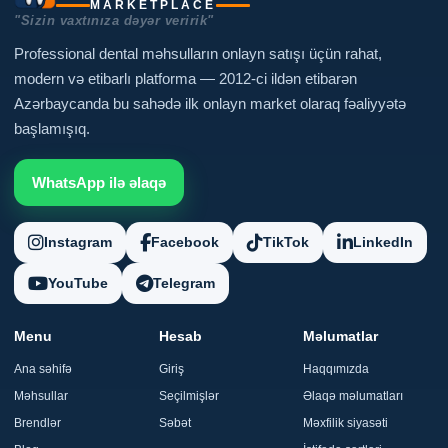
MARKETPLACE
"Sizin vaxtınıza dəyər veririk"
Professional dental məhsulların onlayn satışı üçün rahat,
modern və etibarlı platforma — 2012-ci ildən etibarən
Azərbaycanda bu sahədə ilk onlayn market olaraq fəaliyyətə
başlamışıq.
WhatsApp ilə əlaqə
Instagram
Facebook
TikTok
LinkedIn
YouTube
Telegram
Menu
Hesab
Məlumatlar
Ana səhifə
Giriş
Haqqımızda
Məhsullar
Seçilmişlər
Əlaqə məlumatları
Brendlər
Səbət
Məxfilik siyasəti