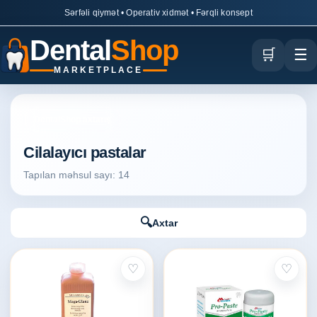
Sərfəli qiymət • Operativ xidmət • Fərqli konsept
Dental
Shop
🛒
☰
MARKETPLACE
DentalShop axtarış
Cilalayıcı pastalar
Tapılan məhsul sayı: 14
🔍
Axtar
♡
♡