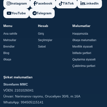
Instagram
Facebook
TikTok
LinkedIn
YouTube
Telegram
Menu
Hesab
Məlumatlar
Ana səhifə
Giriş
Haqqımızda
Məhsullar
Seçilmişlər
Əlaqə məlumatları
Brendlər
Səbət
Məxfilik siyasəti
Blog
İstifadə şərtləri
Əlaqə
Qaytarma siyasəti
Çatdırılma şərtləri
Şirkət məlumatları
Stomfarm MMC
VÖEN: 2101026041
Ünvan: Nərimanov rayonu, Orucəliyev 30/6, m.16A
WhatsApp: 994505115141