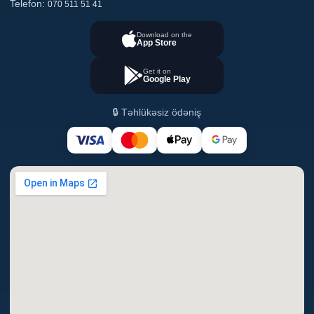
Telefon:
070 511 51 41
Download on the
App Store
Get it on
Google Play
🔒 Təhlükəsiz ödəniş