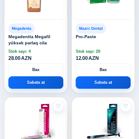
Megadenta
Maarc Dental
Megadentta Megafil
Pro-Paste
yüksək parlaq cila
Stok sayı: 4
Stok sayı: 20
28.00 AZN
12.00 AZN
Bax
Bax
Səbətə at
Səbətə at
♡
♡