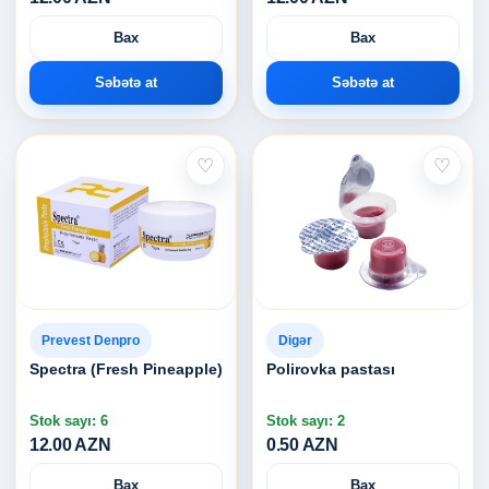
Bax
Bax
Səbətə at
Səbətə at
♡
♡
Prevest Denpro
Digər
Spectra (Fresh Pineapple)
Polirovka pastası
Stok sayı: 6
Stok sayı: 2
12.00 AZN
0.50 AZN
Bax
Bax