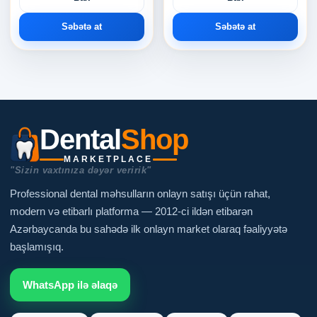
Səbətə at
Səbətə at
Dental
Shop
MARKETPLACE
"Sizin vaxtınıza dəyər veririk"
Professional dental məhsulların onlayn satışı üçün rahat,
modern və etibarlı platforma — 2012-ci ildən etibarən
Azərbaycanda bu sahədə ilk onlayn market olaraq fəaliyyətə
başlamışıq.
WhatsApp ilə əlaqə