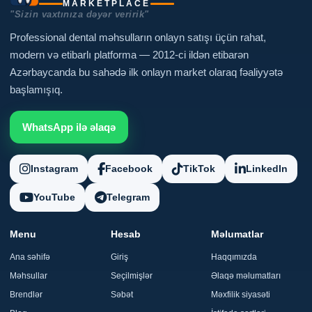
MARKETPLACE
"Sizin vaxtınıza dəyər veririk"
Professional dental məhsulların onlayn satışı üçün rahat,
modern və etibarlı platforma — 2012-ci ildən etibarən
Azərbaycanda bu sahədə ilk onlayn market olaraq fəaliyyətə
başlamışıq.
WhatsApp ilə əlaqə
Instagram
Facebook
TikTok
LinkedIn
YouTube
Telegram
Menu
Hesab
Məlumatlar
Ana səhifə
Giriş
Haqqımızda
Məhsullar
Seçilmişlər
Əlaqə məlumatları
Brendlər
Səbət
Məxfilik siyasəti