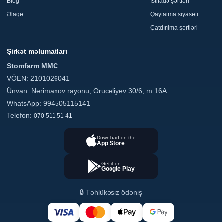
Blog
İstifadə şərtləri
Əlaqə
Qaytarma siyasəti
Çatdırılma şərtləri
Şirkət məlumatları
Stomfarm MMC
VÖEN: 2101026041
Ünvan: Nərimanov rayonu, Orucəliyev 30/6, m.16A
WhatsApp: 994505115141
Telefon:
070 511 51 41
Download on the
App Store
Get it on
Google Play
🔒 Təhlükəsiz ödəniş