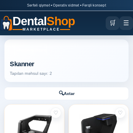
Sərfəli qiymət • Operativ xidmət • Fərqli konsept
Dental
Shop
🛒
☰
MARKETPLACE
DentalShop axtarış
Skanner
Tapılan məhsul sayı: 2
🔍
Axtar
♡
♡