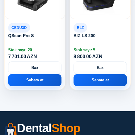
CEDU3D
BLZ
QScan Pro S
BlZ LS 200
Stok sayı: 20
Stok sayı: 5
7 701.00 AZN
8 800.00 AZN
Bax
Bax
Səbətə at
Səbətə at
Dental
Shop