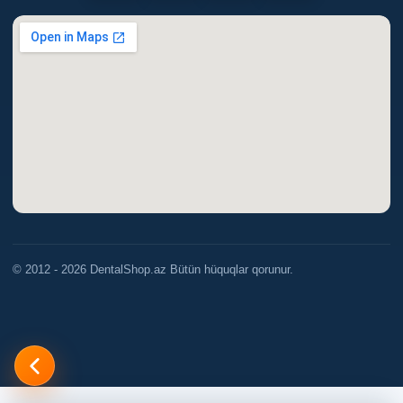
© 2012 - 2026 DentalShop.az Bütün hüquqlar qorunur.