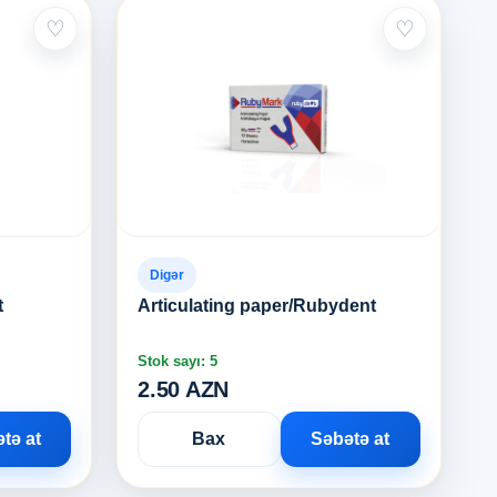
♡
♡
Digər
t
Articulating paper/Rubydent
Stok sayı: 5
2.50 AZN
tə at
Bax
Səbətə at