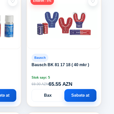
♡
♡
Endirim - 5%
Bausch
Bausch BK 81 17 18 ( 40 mkr )
Stok sayı: 5
65.55 AZN
69.00 AZN
tə at
Bax
Səbətə at