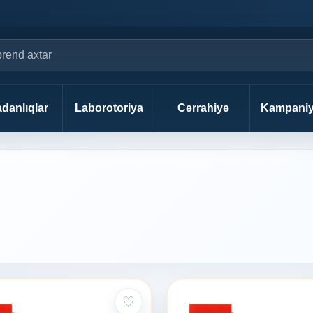
danlıqlar
Laborotoriya
Cərrahiyə
Kampaniy
♡