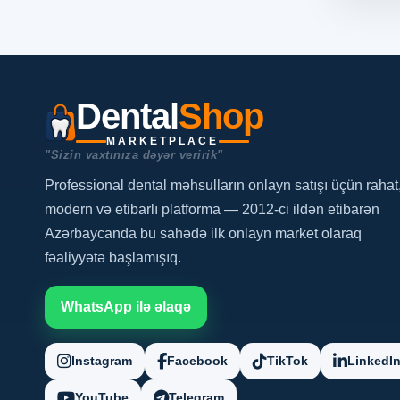
Dental
Shop
MARKETPLACE
"Sizin vaxtınıza dəyər veririk"
Professional dental məhsulların onlayn satışı üçün rahat
modern və etibarlı platforma — 2012-ci ildən etibarən
Azərbaycanda bu sahədə ilk onlayn market olaraq
fəaliyyətə başlamışıq.
WhatsApp ilə əlaqə
Instagram
Facebook
TikTok
LinkedI
YouTube
Telegram