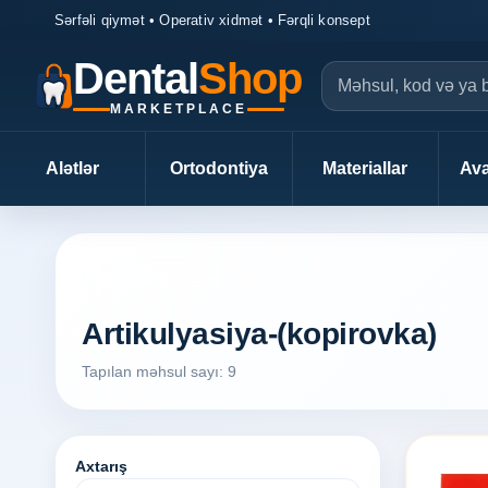
Sərfəli qiymət • Operativ xidmət • Fərqli konsept
Dental
Shop
MARKETPLACE
Alətlər
Ortodontiya
Materiallar
Ava
DentalShop axtarış
Artikulyasiya-(kopirovka)
Tapılan məhsul sayı: 9
Axtarış