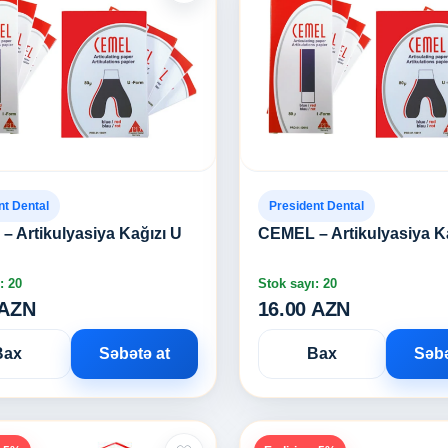
nt Dental
President Dental
 Artikulyasiya Kağızı U
CEMEL – Artikulyasiya K
: 20
Stok sayı: 20
 AZN
16.00 AZN
Bax
Səbətə at
Bax
Səbə