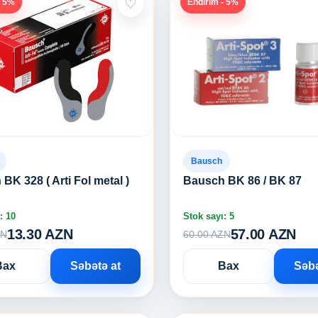
♡
- 5%
Endirim - 5%
Bausch
BK 328 ( Arti Fol metal )
Bausch BK 86 / BK 87
: 10
Stok sayı: 5
13.30 AZN
57.00 AZN
ZN
60.00 AZN
Bax
Səbətə at
Bax
Səbə