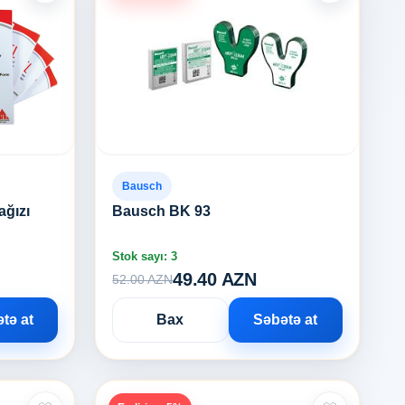
Bausch
ağızı
Bausch BK 93
Stok sayı: 3
49.40 AZN
52.00 AZN
tə at
Bax
Səbətə at