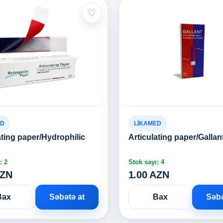
♡
ED
LİKAMED
ating paper/Hydrophilic
Articulating paper/Gallan
: 2
Stok sayı: 4
AZN
1.00 AZN
Bax
Səbətə at
Bax
Səbə