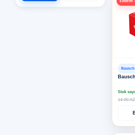
Endirim 
Bausch
Bausch 
Stok sayı
14.00 A