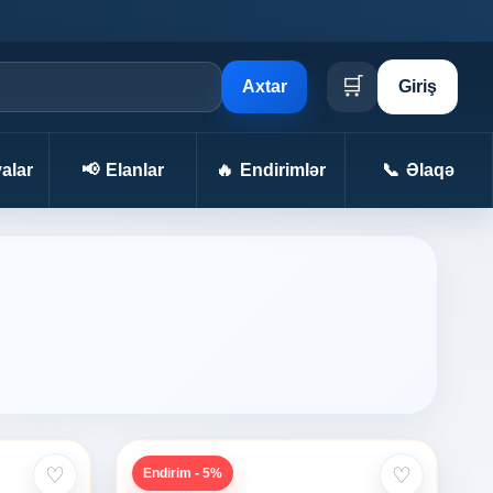
🛒
Axtar
Giriş
alar
📢
Elanlar
🔥
Endirimlər
📞
Əlaqə
♡
♡
Endirim - 5%