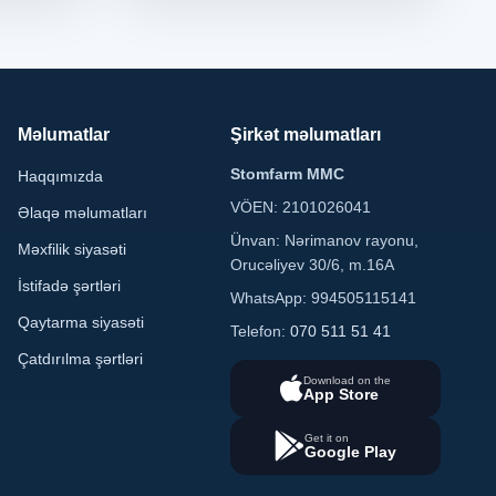
Məlumatlar
Şirkət məlumatları
Stomfarm MMC
Haqqımızda
VÖEN: 2101026041
Əlaqə məlumatları
Ünvan: Nərimanov rayonu,
Məxfilik siyasəti
Orucəliyev 30/6, m.16A
İstifadə şərtləri
WhatsApp: 994505115141
Qaytarma siyasəti
Telefon:
070 511 51 41
Çatdırılma şərtləri
Download on the
App Store
Get it on
Google Play