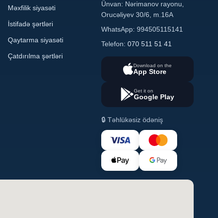
Ünvan: Nərimanov rayonu,
Məxfilik siyasəti
Orucəliyev 30/6, m.16A
İstifadə şərtləri
WhatsApp: 994505115141
Qaytarma siyasəti
Telefon:
070 511 51 41
Çatdırılma şərtləri
Download on the
App Store
Get it on
Google Play
🔒 Təhlükəsiz ödəniş