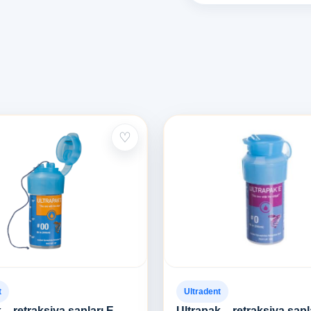
♡
t
Ultradent
 – retraksiya sapları E
Ultrapak – retraksiya sapl