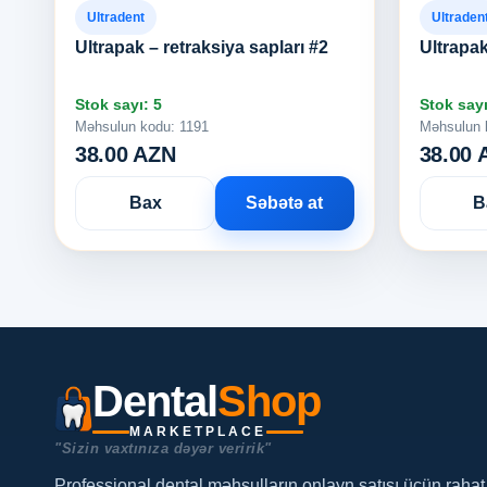
Ultradent
Ultraden
Ultrapak – retraksiya sapları #2
Ultrapak
Stok sayı: 5
Stok sayı
Məhsulun kodu: 1191
Məhsulun 
38.00 AZN
38.00 
Bax
Səbətə at
B
Dental
Shop
MARKETPLACE
"Sizin vaxtınıza dəyər veririk"
Professional dental məhsulların onlayn satışı üçün rahat