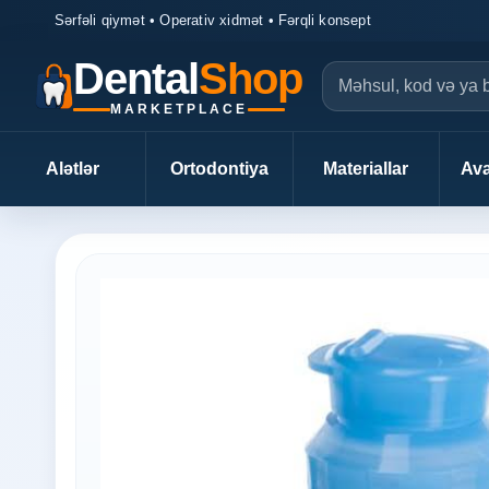
Sərfəli qiymət • Operativ xidmət • Fərqli konsept
Dental
Shop
MARKETPLACE
Alətlər
Ortodontiya
Materiallar
Ava