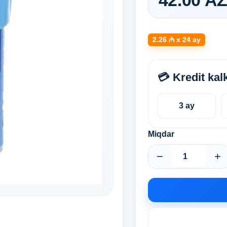
42.00 A
2.26 ₼ x 24 ay
💳 Kredit kal
3 ay
Miqdar
−
+