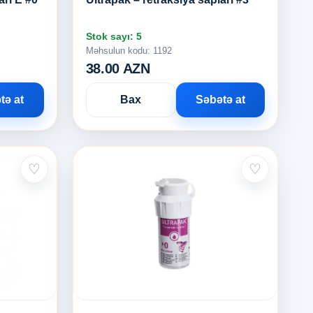
Stok sayı: 5
Məhsulun kodu: 1192
38.00 AZN
tə at
Bax
Səbətə at
♡
♡