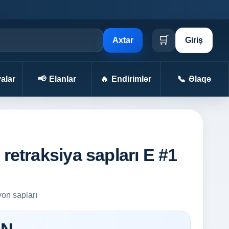
🛒
Axtar
Giriş
alar
📢
Elanlar
🔥
Endirimlər
📞
Əlaqə
 retraksiya sapları E #1
yon sapları