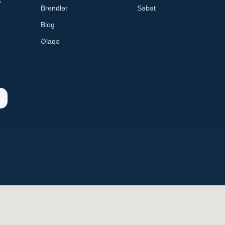
Brendlər
Səbət
Blog
Əlaqə
n