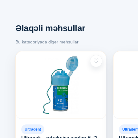
Əlaqəli məhsullar
Bu kateqoriyada digər məhsullar
♡
Ultradent
Ultraden
Ultrapak – retraksiya sapları E #2
Ultrapak