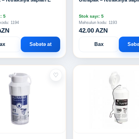
: 5
Stok sayı: 5
kodu: 1194
Məhsulun kodu: 1193
AZN
42.00 AZN
ax
Səbətə at
Bax
Səbə
♡