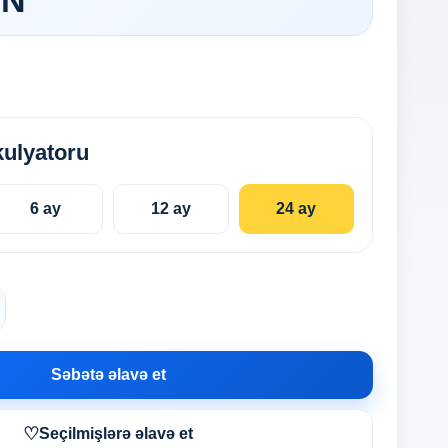
ZN
kulyatoru
6 ay
12 ay
24 ay
Səbətə əlavə et
♡
Seçilmişlərə əlavə et