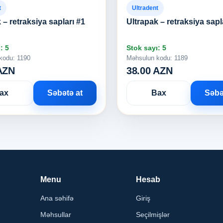
t
Ultradent
 – retraksiya sapları #1
Ultrapak – retraksiya sapl
: 5
Stok sayı: 5
kodu: 1190
Məhsulun kodu: 1189
AZN
38.00 AZN
ax
Səbətə at
Bax
Səbə
Menu
Hesab
Ana səhifə
Giriş
Məhsullar
Seçilmişlər
,