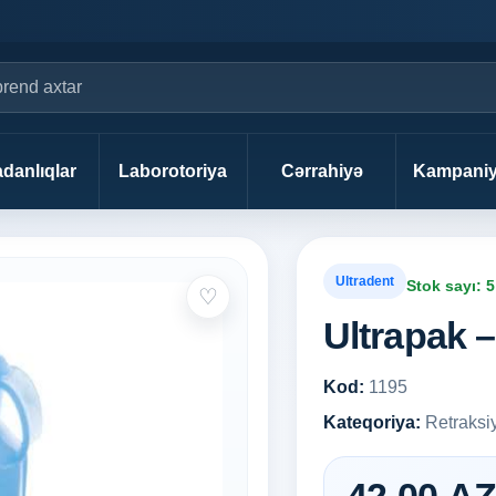
danlıqlar
Laborotoriya
Cərrahiyə
Kampaniy
Ultradent
Stok sayı: 5
♡
Ultrapak –
Kod:
1195
Kateqoriya:
Retraksi