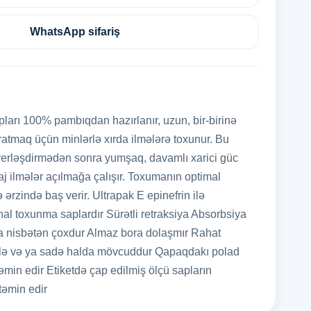
WhatsApp sifariş
pları 100% pambıqdan hazırlanır, uzun, bir-birinə
ratmaq üçün minlərlə xırda ilmələrə toxunur. Bu
n yerləşdirmədən sonra yumşaq, davamlı xarici güc
otaj ilmələr açılmağa çalışır. Toxumanın optimal
ərzində baş verir. Ultrapak E epinefrin ilə
al toxunma saplardır Sürətli retraksiya Absorbsiya
ara nisbətən çoxdur Almaz bora dolaşmır Rahat
in ilə və ya sadə halda mövcuddur Qapaqdakı polad
min edir Etiketdə çap edilmiş ölçü sapların
təmin edir