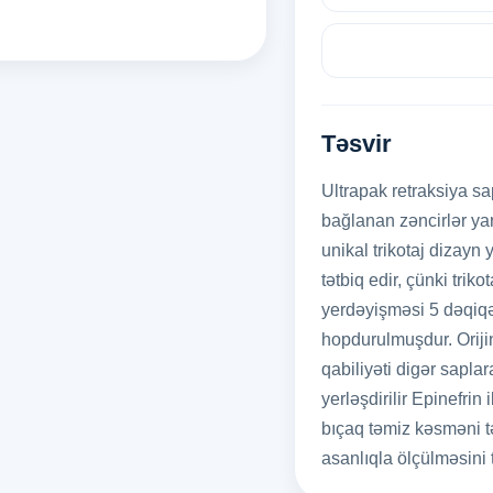
Təsvir
Ultrapak retraksiya sa
bağlanan zəncirlər ya
unikal trikotaj dizay
tətbiq edir, çünki trik
yerdəyişməsi 5 dəqiqə 
hopdurulmuşdur. Orijin
qabiliyəti digər sapl
yerləşdirilir Epinefr
bıçaq təmiz kəsməni tə
asanlıqla ölçülməsini 