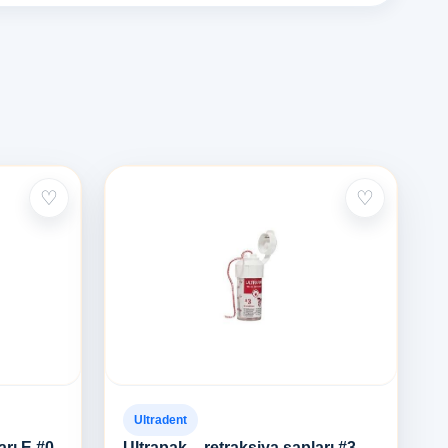
♡
♡
Ultradent
arı E #0
Ultrapak – retraksiya sapları #3