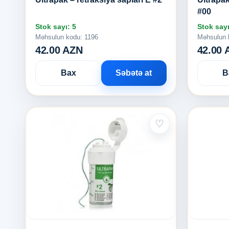
#00
Stok sayı: 5
Stok sayı
Məhsulun kodu: 1196
Məhsulun 
42.00 AZN
42.00 
Bax
Səbətə at
B
♡