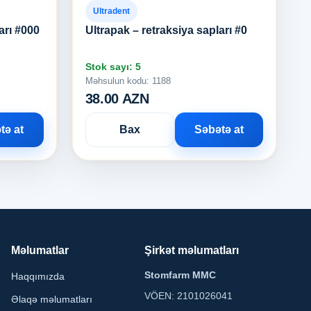
Ultradent
arı #000
Ultrapak – retraksiya sapları #0
Stok sayı: 5
Məhsulun kodu: 1188
38.00 AZN
tə at
Bax
Səbətə at
Məlumatlar
Şirkət məlumatları
Stomfarm MMC
Haqqımızda
VÖEN: 2101026041
Əlaqə məlumatları