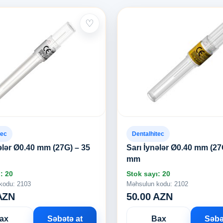
♡
tec
Dentalhitec
ələr Ø0.40 mm (27G) – 35
Sarı İynələr Ø0.40 mm (27
mm
: 20
Stok sayı: 20
kodu: 2103
Məhsulun kodu: 2102
AZN
50.00 AZN
ax
Səbətə at
Bax
Səbə