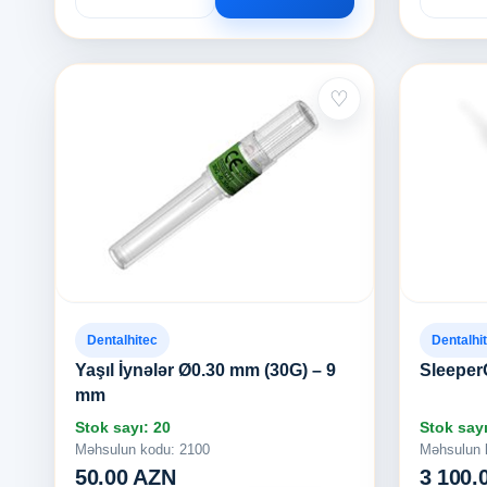
♡
Dentalhitec
Dentalhi
Yaşıl İynələr Ø0.30 mm (30G) – 9
Sleeper
mm
Stok sayı: 20
Stok sayı
Məhsulun kodu: 2100
Məhsulun 
50.00 AZN
3 100.