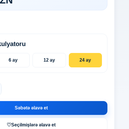
AZN
kulyatoru
6 ay
12 ay
24 ay
Səbətə əlavə et
♡
Seçilmişlərə əlavə et