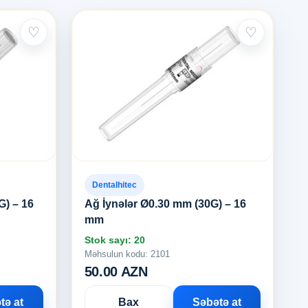
♡
♡
Dentalhitec
G) – 16
Ağ İynələr Ø0.30 mm (30G) – 16
mm
Stok sayı: 20
Məhsulun kodu: 2101
50.00 AZN
tə at
Bax
Səbətə at