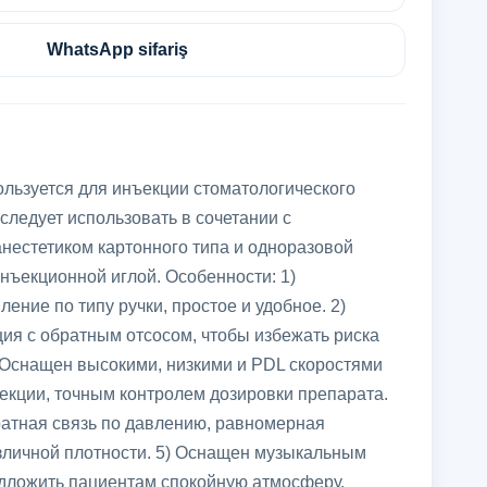
WhatsApp sifariş
льзуется для инъекции стоматологического
 следует использовать в сочетании с
нестетиком картонного типа и одноразовой
нъекционной иглой. Особенности: 1)
ение по типу ручки, простое и удобное. 2)
ия с обратным отсосом, чтобы избежать риска
 Оснащен высокими, низкими и PDL скоростями
екции, точным контролем дозировки препарата.
ратная связь по давлению, равномерная
зличной плотности. 5) Оснащен музыкальным
дложить пациентам спокойную атмосферу.