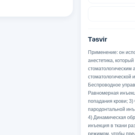
Təsvir
Применение: он испо
анестетика, который
стоматологическим а
стоматологической и
Беспроводное управл
Равномерная инъекц
попадания крови; 3)
пародонтальной инъ
4) Динамическая об
инъекция в ткани ра
режимом, чтобы пре