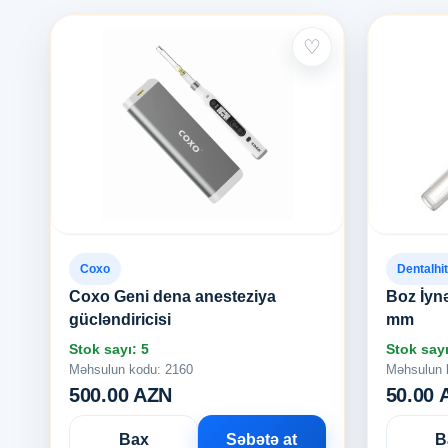
♡
Coxo
Dentalhi
Coxo Geni dena anesteziya
Boz İyn
gücləndiricisi
mm
Stok sayı: 5
Stok sayı
Məhsulun kodu: 2160
Məhsulun 
500.00 AZN
50.00 
Bax
Səbətə at
B