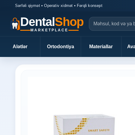
Sərfəli qiymət • Operativ xidmət • Fərqli konsept
Dental
Shop
MARKETPLACE
Alətlər
Ortodontiya
Materiallar
Ava