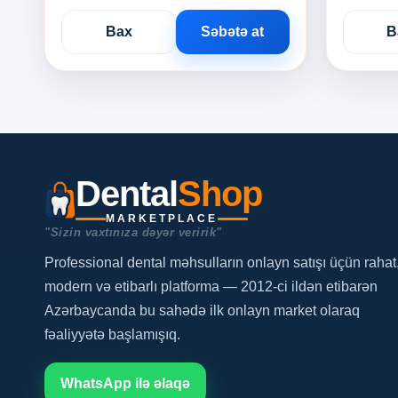
Bax
Səbətə at
B
Dental
Shop
MARKETPLACE
"Sizin vaxtınıza dəyər veririk"
Professional dental məhsulların onlayn satışı üçün rahat
modern və etibarlı platforma — 2012-ci ildən etibarən
Azərbaycanda bu sahədə ilk onlayn market olaraq
fəaliyyətə başlamışıq.
WhatsApp ilə əlaqə