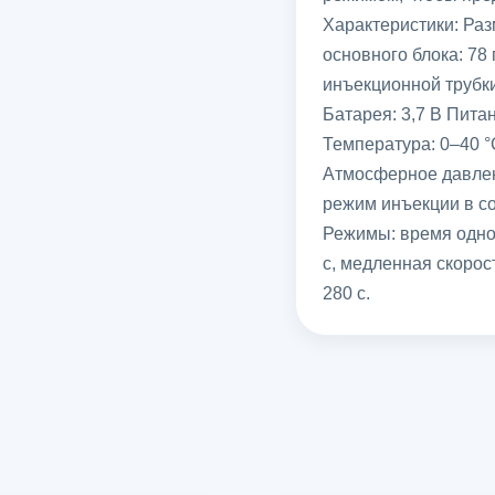
Характеристики: Раз
основного блока: 78 
инъекционной трубки
Батарея: 3,7 В Питан
Температура: 0–40 °
Атмосферное давлен
режим инъекции в со
Режимы: время одной
с, медленная скорос
280 с.