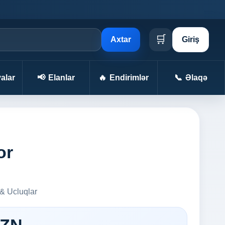
🛒
Axtar
Giriş
alar
📢
Elanlar
🔥
Endirimlər
📞
Əlaqə
or
 & Ucluqlar