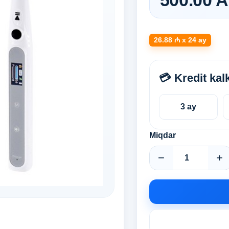
500.00 
26.88 ₼ x 24 ay
💳 Kredit kal
3 ay
Miqdar
−
+