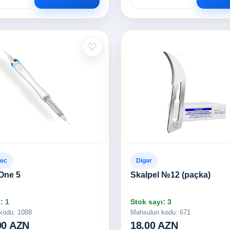
♡
tec
Digər
One 5
Skalpel №12 (paçka)
: 1
Stok sayı: 3
kodu: 1088
Məhsulun kodu: 671
00 AZN
18.00 AZN