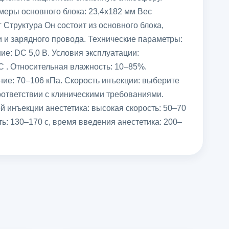
меры основного блока: 23,4x182 мм Вес
г Структура Он состоит из основного блока,
 и зарядного провода. Технические параметры:
ие: DC 5,0 В. Условия эксплуатации:
C . Относительная влажность: 10–85%.
ие: 70–106 кПа. Скорость инъекции: выберите
ответствии с клиническими требованиями.
 инъекции анестетика: высокая скорость: 50–70
ть: 130–170 с, время введения анестетика: 200–