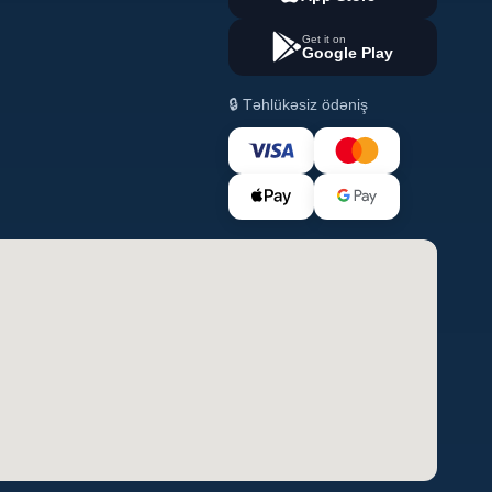
Get it on
Google Play
🔒 Təhlükəsiz ödəniş