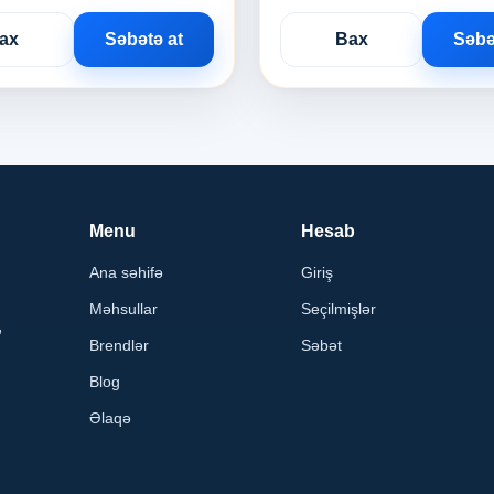
ax
Səbətə at
Bax
Səbə
Menu
Hesab
Ana səhifə
Giriş
Məhsullar
Seçilmişlər
,
Brendlər
Səbət
Blog
Əlaqə