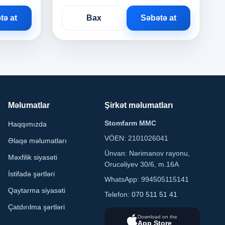
tə at
Bax
Səbətə at
Məlumatlar
Şirkət məlumatları
Stomfarm MMC
Haqqımızda
VÖEN: 2101026041
Əlaqə məlumatları
Ünvan: Nərimanov rayonu,
Məxfilik siyasəti
Orucəliyev 30/6, m.16A
İstifadə şərtləri
WhatsApp: 994505115141
Qaytarma siyasəti
Telefon:
070 511 51 41
Çatdırılma şərtləri
Download on the
App Store