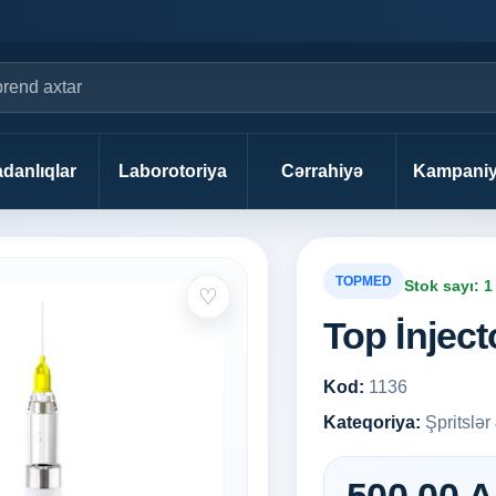
danlıqlar
Laborotoriya
Cərrahiyə
Kampaniy
TOPMED
Stok sayı: 1
♡
Top İnject
Kod:
1136
Kateqoriya:
Şpritslər