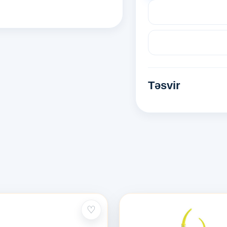
Təsvir
♡