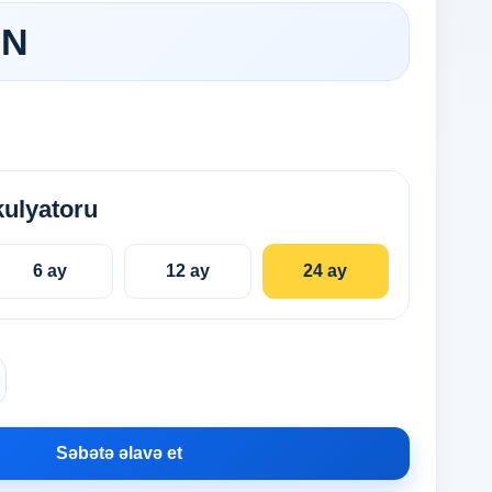
ZN
kulyatoru
6 ay
12 ay
24 ay
Səbətə əlavə et