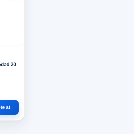
ədəd 20
tə at