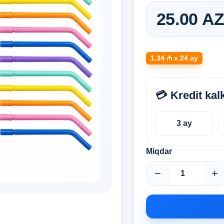
25.00 A
1.34 ₼ x 24 ay
💳 Kredit kal
3 ay
Miqdar
−
+