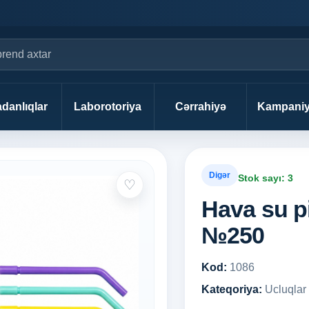
danlıqlar
Laborotoriya
Cərrahiyə
Kampaniy
Digər
Stok sayı: 3
♡
Hava su pi
№250
Kod:
1086
Kateqoriya:
Ucluqlar