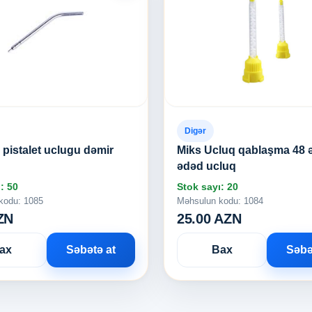
Digər
pistalet uclugu dəmir
Miks Ucluq qablaşma 48 
ədəd ucluq
: 50
Stok sayı: 20
kodu: 1085
Məhsulun kodu: 1084
ZN
25.00 AZN
ax
Səbətə at
Bax
Səbə