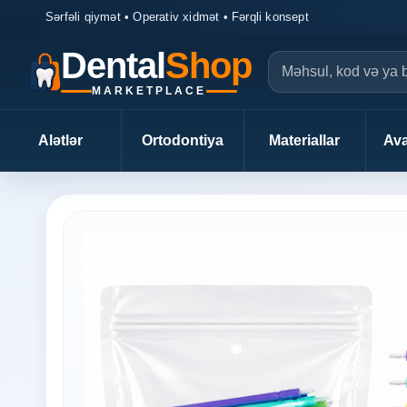
Sərfəli qiymət • Operativ xidmət • Fərqli konsept
Dental
Shop
MARKETPLACE
Alətlər
Ortodontiya
Materiallar
Ava