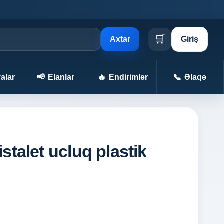
🛒
Axtar
Giriş
alar
📢
Elanlar
🔥
Endirimlər
📞
Əlaqə
stalet ucluq plastik