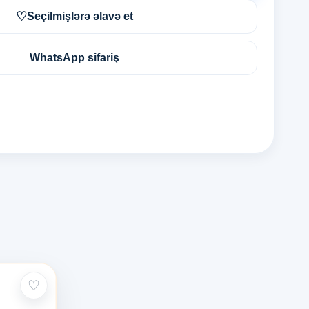
♡
Seçilmişlərə əlavə et
WhatsApp sifariş
♡