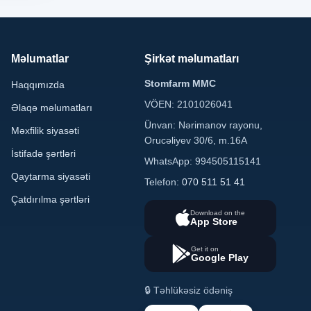
Məlumatlar
Şirkət məlumatları
Stomfarm MMC
Haqqımızda
VÖEN: 2101026041
Əlaqə məlumatları
Ünvan: Nərimanov rayonu,
Məxfilik siyasəti
Orucəliyev 30/6, m.16A
İstifadə şərtləri
WhatsApp: 994505115141
Qaytarma siyasəti
Telefon:
070 511 51 41
Çatdırılma şərtləri
Download on the
App Store
Get it on
Google Play
🔒 Təhlükəsiz ödəniş