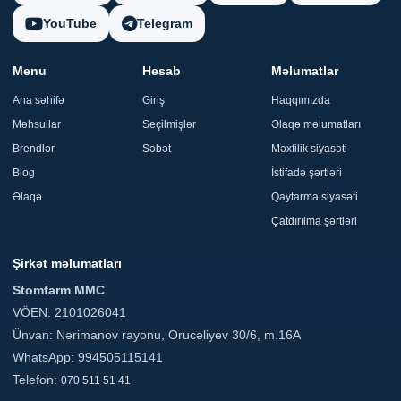
YouTube
Telegram
Menu
Hesab
Məlumatlar
Ana səhifə
Giriş
Haqqımızda
Məhsullar
Seçilmişlər
Əlaqə məlumatları
Brendlər
Səbət
Məxfilik siyasəti
Blog
İstifadə şərtləri
Əlaqə
Qaytarma siyasəti
Çatdırılma şərtləri
Şirkət məlumatları
Stomfarm MMC
VÖEN: 2101026041
Ünvan: Nərimanov rayonu, Orucəliyev 30/6, m.16A
WhatsApp: 994505115141
Telefon:
070 511 51 41