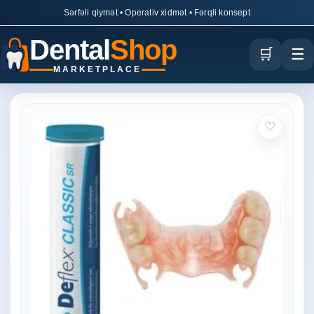
Sərfəli qiymət • Operativ xidmət • Fərqli konsept
Dental
Shop
🛒
☰
MARKETPLACE
♡