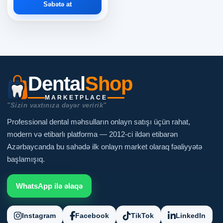
Səbətə at
Dental
Shop
MARKETPLACE
"Sizin vaxtınıza dəyər veririk"
Professional dental məhsulların onlayn satışı üçün rahat,
modern və etibarlı platforma — 2012-ci ildən etibarən
Azərbaycanda bu sahədə ilk onlayn market olaraq fəaliyyətə
başlamışıq.
WhatsApp ilə əlaqə
Instagram
Facebook
TikTok
LinkedIn