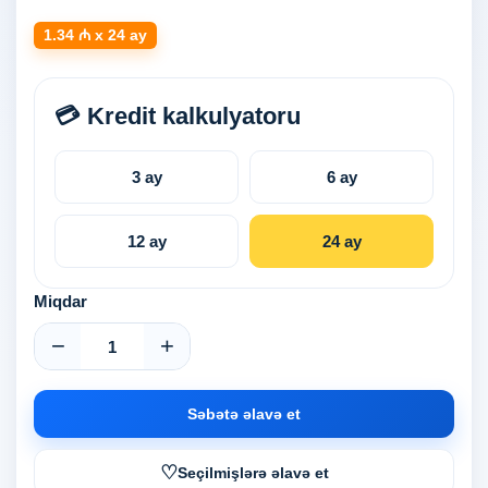
1.34 ₼ x 24 ay
💳 Kredit kalkulyatoru
3 ay
6 ay
12 ay
24 ay
Miqdar
−
+
Səbətə əlavə et
♡
Seçilmişlərə əlavə et