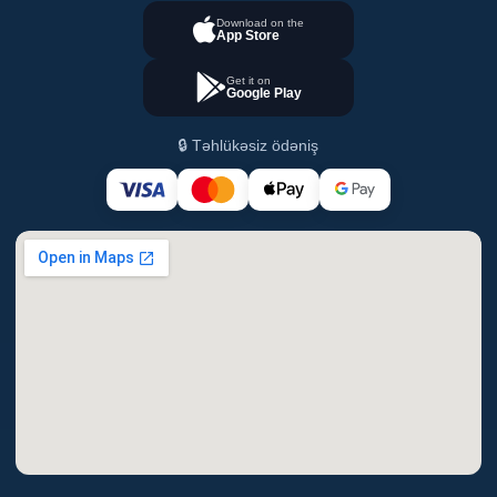
Download on the
App Store
Get it on
Google Play
🔒 Təhlükəsiz ödəniş