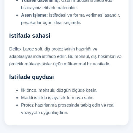
Yüksək davamlılıq:
Uzun müddətli istifadə edə
biləcəyiniz etibarlı materialdır.
Asan işləmə:
İstifadəsi və forma verilməsi asandır,
peşəkarlar üçün ideal seçimdir.
İstifadə sahəsi
Deflex Large soft, diş protezlərinin hazırlığı və
adaptasiyasında istifadə edilir. Bu məhsul, diş həkimləri və
protetik mütəxəssislər üçün mükəmməl bir vasitədir.
İstifadə qaydası
İlk öncə, məhsulu düzgün ölçüdə kəsin.
Maddi istiliklə işləyərək formaya salın.
Protez hazırlanma prosesində tətbiq edin və real
vəziyyətə uyğunlaşdırın.