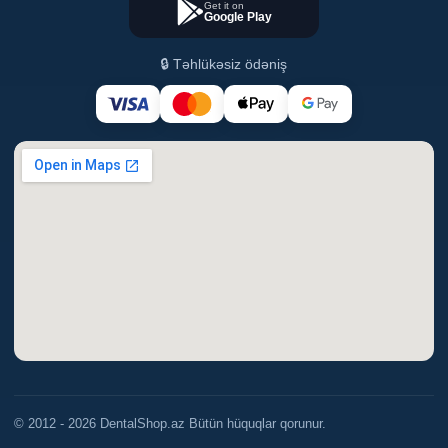
Get it on
Google Play
🔒 Təhlükəsiz ödəniş
© 2012 - 2026 DentalShop.az Bütün hüquqlar qorunur.