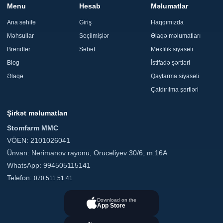
Menu
Hesab
Məlumatlar
Ana səhifə
Giriş
Haqqımızda
Məhsullar
Seçilmişlər
Əlaqə məlumatları
Brendlər
Səbət
Məxfilik siyasəti
Blog
İstifadə şərtləri
Əlaqə
Qaytarma siyasəti
Çatdırılma şərtləri
Şirkət məlumatları
Stomfarm MMC
VÖEN: 2101026041
Ünvan: Nərimanov rayonu, Orucəliyev 30/6, m.16A
WhatsApp: 994505115141
Telefon:
070 511 51 41
Download on the
App Store