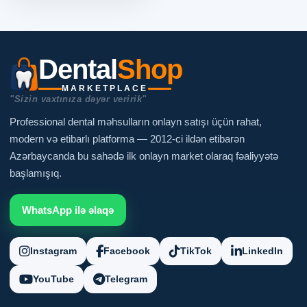
Dental
Shop
MARKETPLACE
"Sizin vaxtınıza dəyər veririk"
Professional dental məhsulların onlayn satışı üçün rahat,
modern və etibarlı platforma — 2012-ci ildən etibarən
Azərbaycanda bu sahədə ilk onlayn market olaraq fəaliyyətə
başlamışıq.
WhatsApp ilə əlaqə
Instagram
Facebook
TikTok
LinkedIn
YouTube
Telegram