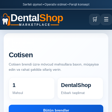
Sərfəli qiymət • Operativ xidmət • Fərqli konsept
Dental
Shop
🛒
☰
MARKETPLACE
Brend səhifəsi
Cotisen
Cotisen brendi üzrə mövcud məhsullara baxın, müqayisə
edin və rahat şəkildə sifariş verin.
1
DentalShop
Məhsul
Etibarlı təqdimat
Bütün brendlər