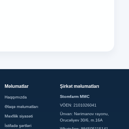
Məlumatlar
Şirkət məlumatları
Stomfarm MMC
Haqqımızda
VÖEN: 2101026041
Əlaqə məlumatları
Ünvan: Nərimanov rayonu,
Məxfilik siyasəti
Orucəliyev 30/6, m.16A
İstifadə şərtləri
WhatsApp: 994505115141