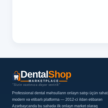
Dental
Shop
MARKETPLACE
"Sizin vaxtınıza dəyər veririk"
Professional dental məhsulların onlayn satışı üçün rahat
modern və etibarlı platforma — 2012-ci ildən etibarən
Azərbaycanda bu sahədə ilk onlayn market olaraq