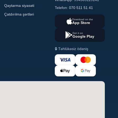
Qaytarma siyasəti
Telefon:
070 511 51 41
Çatdırılma şərtləri
Download on the
App Store
Get it on
Google Play
🔒 Təhlükəsiz ödəniş