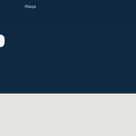
Əlaqə
n