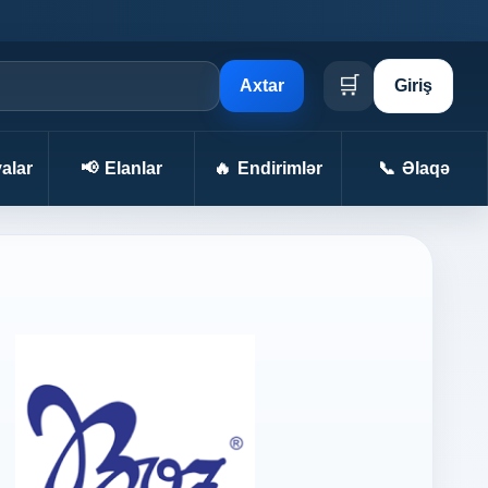
🛒
Axtar
Giriş
alar
📢
Elanlar
🔥
Endirimlər
📞
Əlaqə