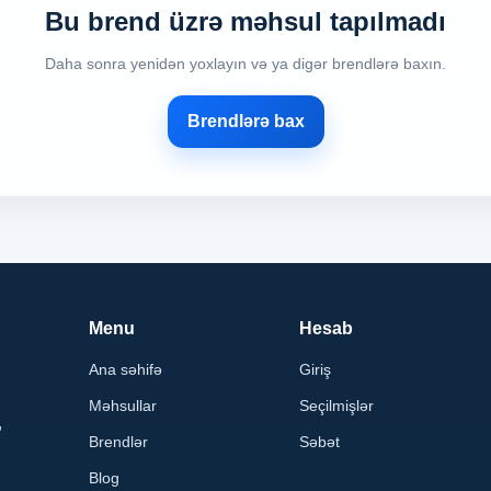
Bu brend üzrə məhsul tapılmadı
Daha sonra yenidən yoxlayın və ya digər brendlərə baxın.
Brendlərə bax
Menu
Hesab
Ana səhifə
Giriş
Məhsullar
Seçilmişlər
,
Brendlər
Səbət
Blog