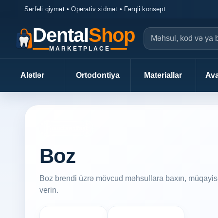
Sərfəli qiymət • Operativ xidmət • Fərqli konsept
Dental
Shop
MARKETPLACE
Alətlər
Ortodontiya
Materiallar
Ava
Brend səhifəsi
Boz
Boz brendi üzrə mövcud məhsullara baxın, müqayisə 
verin.