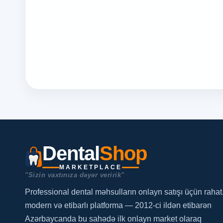
Dental
Shop
MARKETPLACE
"Sizin vaxtınıza dəyər veririk"
Professional dental məhsulların onlayn satışı üçün rahat
modern və etibarlı platforma — 2012-ci ildən etibarən
Azərbaycanda bu sahədə ilk onlayn market olaraq