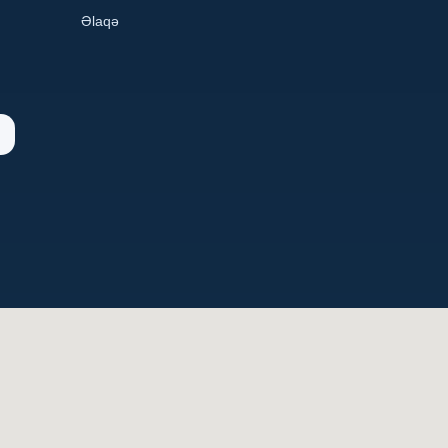
Əlaqə
n