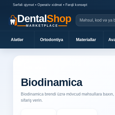
Sərfəli qiymət • Operativ xidmət • Fərqli konsept
Dental
Shop
MARKETPLACE
Alətlər
Ortodontiya
Materiallar
Ava
Brend səhifəsi
Biodinamica
Biodinamica brendi üzrə mövcud məhsullara baxın, 
sifariş verin.