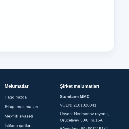
Məlumatlar
Şirkət məlumatları
Stomfarm MMC
Haqqımızda
VÖEN: 2101026041
Əlaqə məlumatları
Ünvan: Nərimanov rayonu,
Məxfilik siyasəti
Orucəliyev 30/6, m.16A
İstifadə şərtləri
WhatsApp: 994505115141