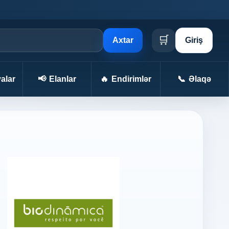
🛒
Axtar
Giriş
alar
📢
Elanlar
🔥
Endirimlər
📞
Əlaqə