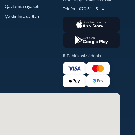
Qaytarma siyasəti
Telefon:
070 511 51 41
Çatdırılma şərtləri
Download on the
App Store
Get it on
Google Play
🔒 Təhlükəsiz ödəniş