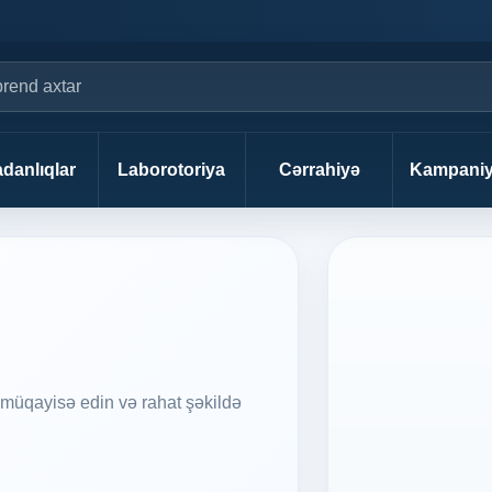
danlıqlar
Laborotoriya
Cərrahiyə
Kampaniy
müqayisə edin və rahat şəkildə