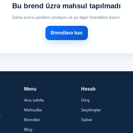
Bu brend üzrə məhsul tapılmadı
Daha sonra yenidən yoxlayın və ya digər brendlərə baxın.
Brendlərə bax
Menu
Hesab
Ana səhifə
Giriş
Məhsullar
Seçilmişlər
,
Brendlər
Səbət
Blog