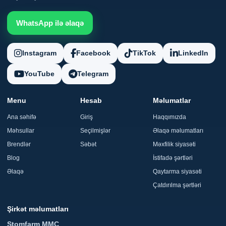
WhatsApp ilə əlaqə
Instagram
Facebook
TikTok
LinkedIn
YouTube
Telegram
Menu
Hesab
Məlumatlar
Ana səhifə
Giriş
Haqqımızda
Məhsullar
Seçilmişlər
Əlaqə məlumatları
Brendlər
Səbət
Məxfilik siyasəti
Blog
İstifadə şərtləri
Əlaqə
Qaytarma siyasəti
Çatdırılma şərtləri
Şirkət məlumatları
Stomfarm MMC