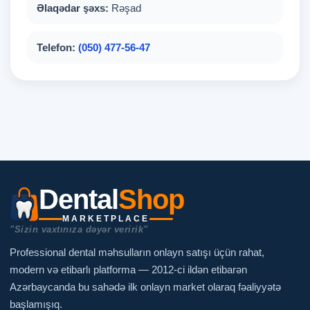
Əlaqədar şəxs:
Rəşad
Telefon:
(050) 477-56-47
Dental
Shop
MARKETPLACE
"Sizin vaxtınıza dəyər veririk"
Professional dental məhsulların onlayn satışı üçün rahat,
modern və etibarlı platforma — 2012-ci ildən etibarən
Azərbaycanda bu sahədə ilk onlayn market olaraq fəaliyyətə
başlamışıq.