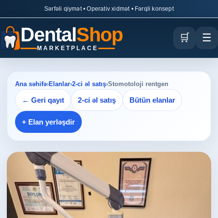
Sərfəli qiymət • Operativ xidmət • Fərqli konsept
Dental
Shop
🛒
☰
MARKETPLACE
Ana səhifə
›
Elanlar
›
2-ci əl satış
›
Stomotoloji rentgen
← Geri qayıt
2-ci əl satış
Bütün elanlar
+ Elan yerləşdir