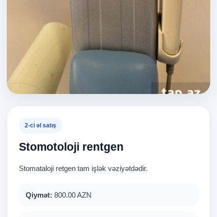
2-ci əl satış
Stomotoloji rentgen
Stomataloji retgen tam işlək vəziyətdədir.
Qiymət:
800.00 AZN