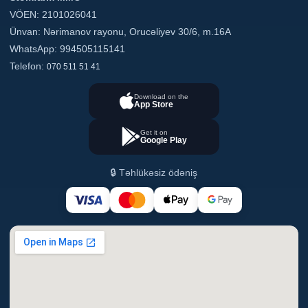
VÖEN: 2101026041
Ünvan: Nərimanov rayonu, Orucəliyev 30/6, m.16A
WhatsApp: 994505115141
Telefon:
070 511 51 41
Download on the
App Store
Get it on
Google Play
🔒 Təhlükəsiz ödəniş