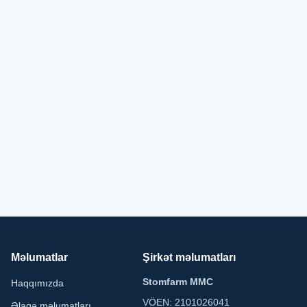
Məlumatlar
Şirkət məlumatları
Stomfarm MMC
Haqqımızda
VÖEN: 2101026041
Əlaqə məlumatları