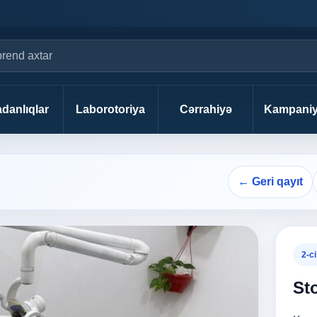
danlıqlar
Laborotoriya
Cərrahiyə
Kampaniy
← Geri qayıt
2-ci
St