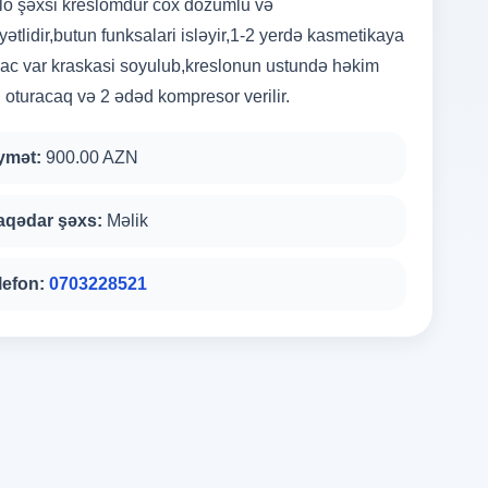
lo şəxsi kreslomdur cox dozumlu və
yətlidir,butun funksalari isləyir,1-2 yerdə kasmetikaya
yac var kraskasi soyulub,kreslonun ustundə həkim
 oturacaq və 2 ədəd kompresor verilir.
ymət:
900.00 AZN
aqədar şəxs:
Məlik
lefon:
0703228521