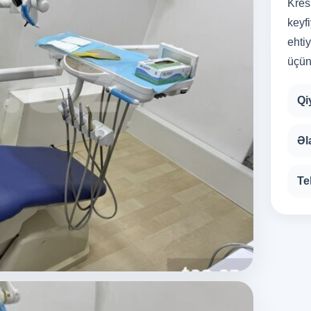
Kres
keyfi
ehti
üçün
Qi
Əl
Te