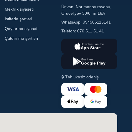
Ünvan: Nərimanov rayonu,
Məxfilik siyasəti
Orucəliyev 30/6, m.16A
İstifadə şərtləri
WhatsApp: 994505115141
Qaytarma siyasəti
Telefon:
070 511 51 41
Çatdırılma şərtləri
Download on the
App Store
Get it on
Google Play
🔒 Təhlükəsiz ödəniş