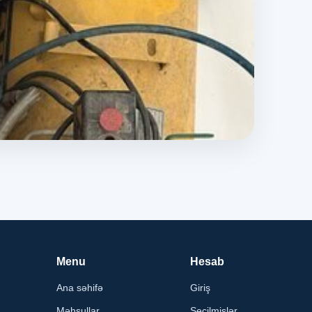
Menu
Hesab
Ana səhifə
Giriş
Məhsullar
Seçilmişlər