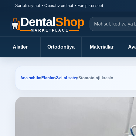
Sərfəli qiymət • Operativ xidmət • Fərqli konsept
Dental
Shop
MARKETPLACE
Alətlər
Ortodontiya
Materiallar
Ava
Ana səhifə
›
Elanlar
›
2-ci əl satış
›
Stomotoloji kreslo