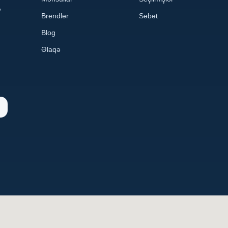
,
Brendlər
Səbət
Blog
Əlaqə
n