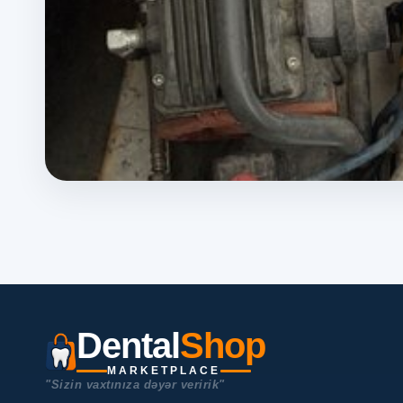
Dental
Shop
MARKETPLACE
"Sizin vaxtınıza dəyər veririk"