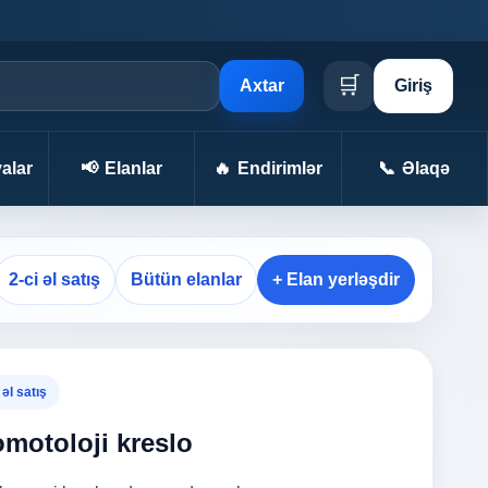
🛒
Axtar
Giriş
alar
📢
Elanlar
🔥
Endirimlər
📞
Əlaqə
2-ci əl satış
Bütün elanlar
+ Elan yerləşdir
 əl satış
omotoloji kreslo