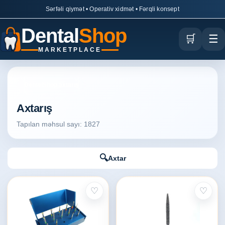
Sərfəli qiymət • Operativ xidmət • Fərqli konsept
Dental
Shop
🛒
☰
MARKETPLACE
DentalShop axtarış
Axtarış
Tapılan məhsul sayı: 1827
🔍
Axtar
♡
♡