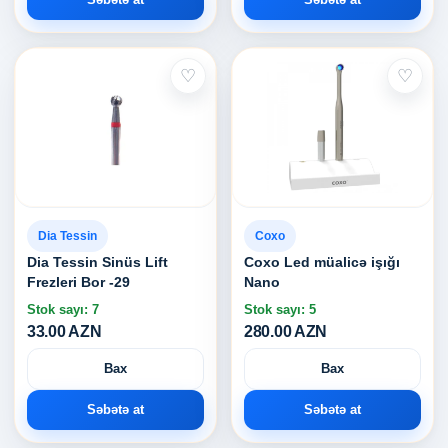
♡
♡
Dia Tessin
Coxo
Dia Tessin Sinüs Lift
Coxo Led müalicə işığı
Frezleri Bor -29
Nano
Stok sayı: 7
Stok sayı: 5
33.00 AZN
280.00 AZN
Bax
Bax
Səbətə at
Səbətə at