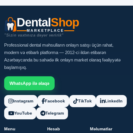
Dental
Shop
MARKETPLACE
"Sizin vaxtınıza dəyər veririk"
Professional dental məhsulların onlayn satışı üçün rahat,
modern və etibarlı platforma — 2012-ci ildən etibarən
Azərbaycanda bu sahədə ilk onlayn market olaraq fəaliyyətə
başlamışıq.
WhatsApp ilə əlaqə
Instagram
Facebook
TikTok
LinkedIn
YouTube
Telegram
Menu
Hesab
Məlumatlar