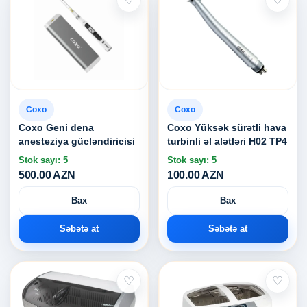
♡
♡
Coxo
Coxo
Coxo Geni dena
Coxo Yüksək sürətli hava
anesteziya gücləndiricisi
turbinli əl alətləri H02 TP4
Stok sayı: 5
Stok sayı: 5
500.00 AZN
100.00 AZN
Bax
Bax
Səbətə at
Səbətə at
♡
♡