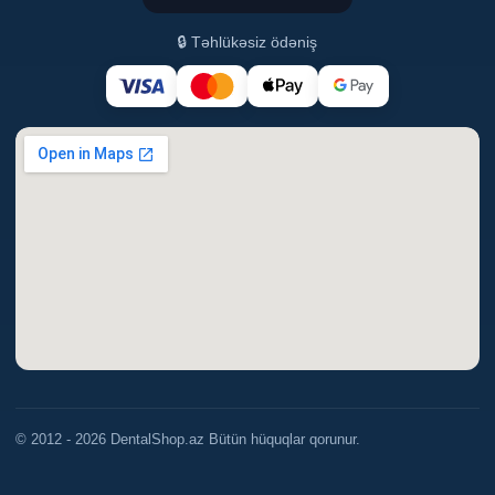
🔒 Təhlükəsiz ödəniş
© 2012 - 2026 DentalShop.az Bütün hüquqlar qorunur.