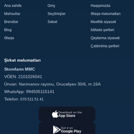
Ana səhifə
Giriş
Haqqımızda
Məhsullar
Seçilmişlər
Əlaqə məlumatları
Brendlər
Səbət
Məxfilik siyasəti
Blog
İstifadə şərtləri
Əlaqə
Qaytarma siyasəti
Çatdırılma şərtləri
Şirkət məlumatları
Stomfarm MMC
VÖEN: 2101026041
Ünvan: Nərimanov rayonu, Orucəliyev 30/6, m.16A
WhatsApp: 994505115141
Telefon:
070 511 51 41
Download on the
App Store
Get it on
Google Play